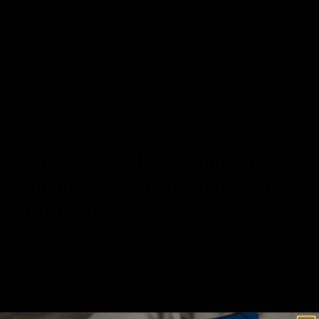
Beschreibung
Entdecken Sie die Eleganz
unseres Metall-Tischsets in
Taupe/Grau
Bringen Sie einen Hauch von Eleganz auf Ihren Esstisch mit
unserem schönen
Tischset aus Metall in Taupe/Grau
.
Dieses Tischset ist nicht nur ein funktionales Accessoire,
sondern auch ein stilvolles Statement, das jede Mahlzeit auf
ein höheres Niveau hebt.