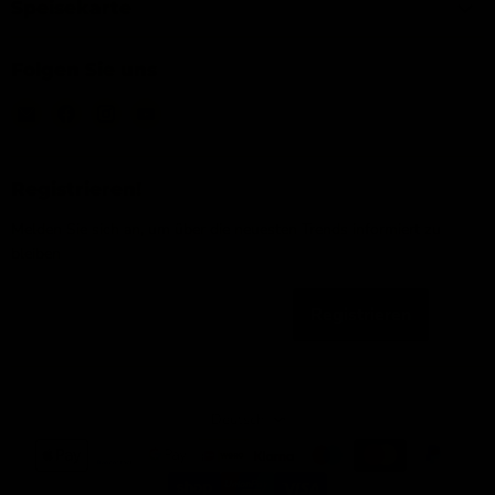
Speisekarte
Folgen Sie uns
Email
Finden
Finden
Finden
IJsseloutdoor
Sie
Sie
Sie
uns
uns
uns
auf
auf
auf
Registrieren!
Facebook
Instagram
YouTube
Melden Sie sich an, um über die neuesten Trends informiert zu
bleiben
Registrieren
Email-Adresse
Sprache
Deutsch