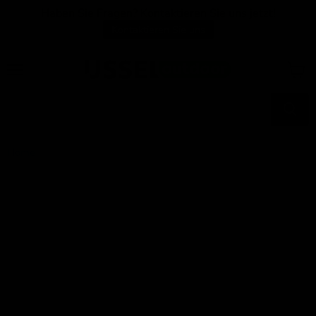
Haben Sie Fragen? Kontaktieren Sie uns jetzt!
Kontaktieren Sie uns
Menü
Waren
anzei
Home
Tischset aus Metall taupe/grau