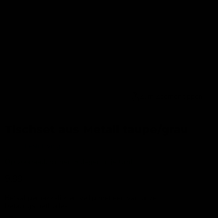
Zum Zoomen tippen
Tischset aus Metall taupe/grau
Merk:
Lesli Living
Op voorraad, binnen 5 dagen in je tuin!
Aktueller Preis
9,99
Betaal gemakkelijk en veilig met een van onze
betalingsmethodes: