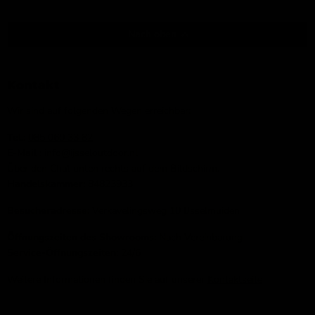
Nach oben
Kontakt
Wir sind auf folgenden Wegen erreichbar:
Tel.:
085 060 33 82
E-Mail
: info@ijsseloutdoor.nl
Über den Chat unten rechts auf dem Bildschirm.
Handelskammer:
84823933
Besucheradresse:
Verkavelingsweg 10 IJsselmuiden
Öffnungszeiten des Showrooms:
Nach Vereinbarung
Service-Öffnungszeiten:
24/6
Weitere Informationen finden Sie auf unserer
Kontaktseite