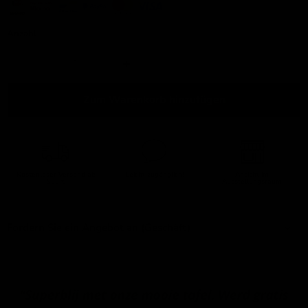
Anzahl
Zum Warenkorb hinzufügen
Kostenloser Versand
ab
Leicht zugänglich!
Ansicht im
500 €
Ausstellungsraum
Fordern Sie ein Angebot an (Geschäft)