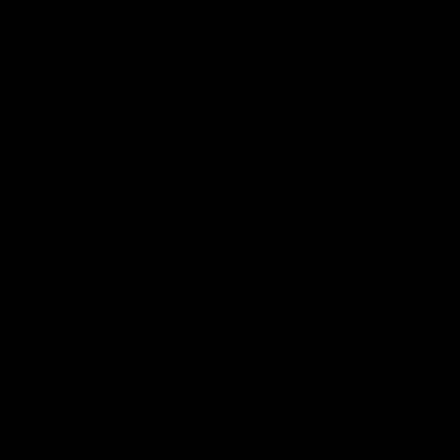
Sie möchten einige Produkte ausprobieren? Besuchen
Sie unseren Ausstellungsraum!
Navigieren
Menü
Waren
anzei
Douglas-Bänke
Onze Douglas tuinbanken komen uit onze eigen productielijn en
worden volledig in eigen beheer vervaardigd. De banken zijn
gemaakt van stevig douglashout, wat zorgt voor een natuurlijke,
robuuste uitstraling en een lange levensduur. De douglas
tuinbanken worden speciaal voor jou op maat gemaakt! Een
duurzame en stijlvolle keuze voor elke tuin of terras.