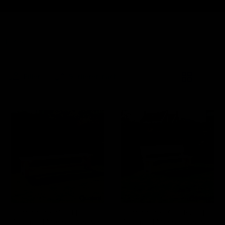
Home
Douglas-Bänke
Filter
Sortieren nach
Gartenbank
Gartenbank
Wald
Woudwell
|
|
Douglas
Douglas
|
|
Mehrere
Mehrere
Größen
Größen
Gartenbank Wald |
Gartenbank Woudwell |
Douglas | Mehrere Größen
Douglas | Mehrere Größen