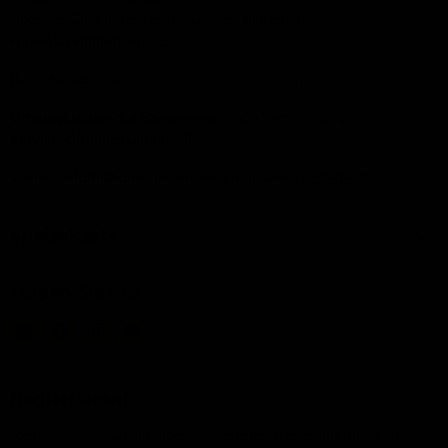
Über den Chat unten rechts auf dem Bildschirm.
Handelskammer:
84823933
Besucheradresse:
Verkavelingsweg 10 IJsselmuiden
Öffnungszeiten des Showrooms:
Nach Vereinbarung
Service-Öffnungszeiten:
24/6
Weitere Informationen finden Sie auf unserer
Kontaktseite
Speisekarte
Folgen Sie uns
Email
Finden
Finden
Finden
IJsseloutdoor
Sie
Sie
Sie
uns
uns
uns
auf
auf
auf
Registrieren!
Facebook
Instagram
YouTube
Melden Sie sich an, um über die neuesten Trends informiert zu