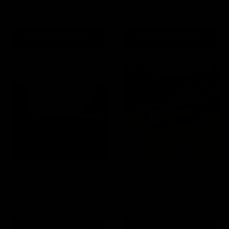
IJsseloutdoor
IJsseloutdoor
125,00
199,00
Optionen auswählen
Optionen auswählen
Extravagante
Gartenbank
Gartenbank
Wald
|
|
Douglasie
Douglas
|
|
Verschiedene
Mehrere
Größen
Größen
Extravagante Gartenbank
Gartenbank Wald |
| Douglasie | Verschiedene
Douglas | Mehrere Größen
Größen
IJsseloutdoor
IJsseloutdoor
129,00
149,00
Optionen auswählen
Optionen auswählen