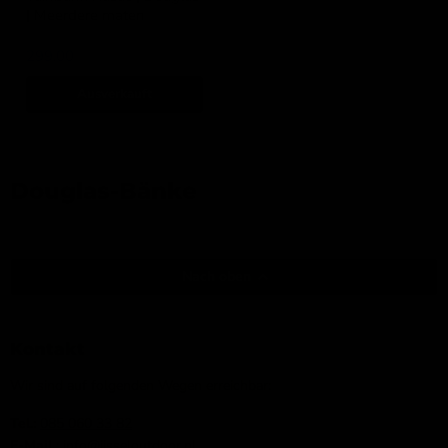
| Meerdere maten
IJsseloutdoor
299,00
Ausverkauft
Douglas-Bänke
Nach oben
Kontakt
Wir sind auf folgenden Wegen erreichbar:
Tel.:
085 060 33 82
E-Mail
: info@ijsseloutdoor.nl