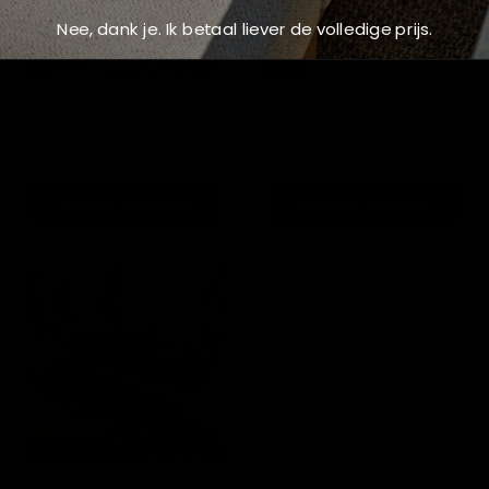
Größen
Nee, dank je. Ik betaal liever de volledige prijs.
Gartenbank Forest Black |
Gartenbank Grace
Douglas | Mehrere Größen
IJsseloutdoor
IJsseloutdoor
199,00
135,00
Optionen auswählen
Optionen auswählen
Tuinbank
Rustic
|
Douglas
|
Meerdere
maten
Ausverkauft
Tuinbank Rustic | Douglas