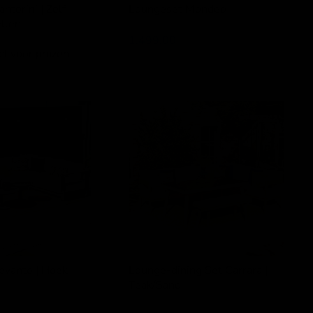
ntorini | Zelf
Loungeset Mondeo
llen
SenS-Line
1.499,00
t voor prijzen
Lounge-
dining
Set
Carrara
|
Teak/Sand
evanto | Hoek
Lounge-dining Set Carrara |
Teak/Sand
ions
Garden Impressions