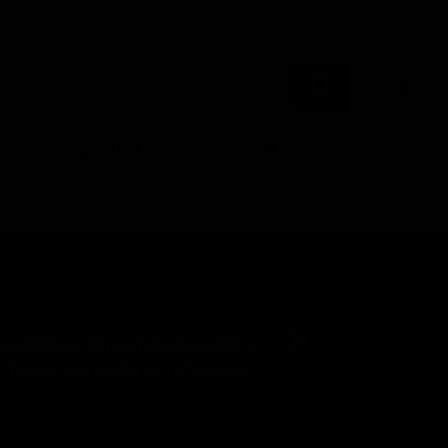
Warenk
anzeige
erung
Zubehör
Kommerziell
 een tijdloos ontwerp met duurzame
s. Creëer eenvoudig een sfeervolle