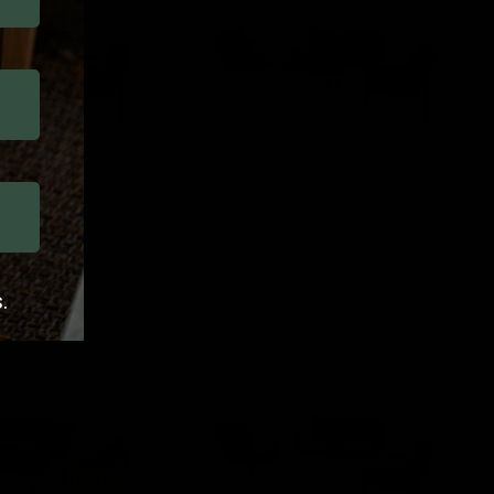
Osaka
schwarz
Osaka Terra
Lounge-Set Osaka schwarz
Lesli Living
1.599,00
.
Lounge-
Set
Zavi
Olive