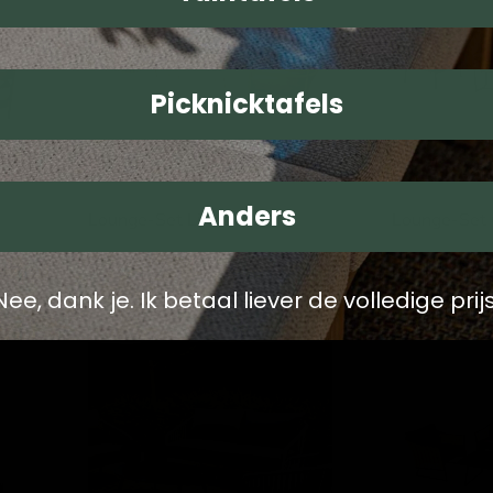
Lindo
Osaka
Terra
Picknicktafels
Anders
Lounge-Set Lindo
Lounge-Set 
Lesli Living
Lesli Living
1.599,00
1.599,00
Nee, dank je. Ik betaal liever de volledige prijs
Lounge-
Lounge-
Set
Set
Cattivu
Solamente