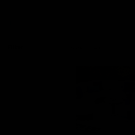
Home
Lounge-Sets
Filter
Sortieren nach
Lounge-
Dining
set
Matera
|
Rope
sand