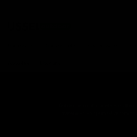
Gartensets
Gartenstühle
Gartentische
Ga
AppleBee
Über uns
Ontdek de comfortabele en stijlvol
materialen en optimaal zitcomfort