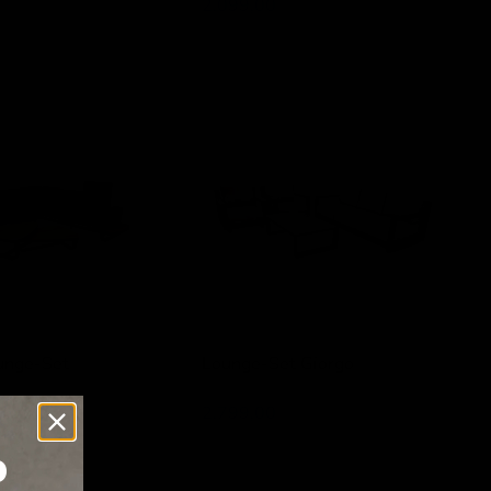
2.099,00
Lounge-
Set
Giorgo
unge-Set
Lounge-Set Giorgo
Lesli Living
2.799,00
p