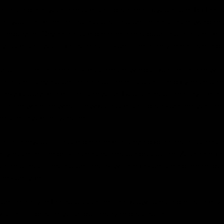
t is dé basis voor een comfortabele en stijlvolle tuin. Bij IJss
zorgvuldig samengestelde collectie loungesets die ontworpen z
itenplezier. Onze sets combineren een robuuste uitstraling me
zitcomfort, zodat je iedere dag kunt genieten van het echte b
ur uitgaat naar een strak modern ontwerp of juist naar een wa
uitstraling: onze loungesets sluiten naadloos aan bij verschille
 Dankzij duurzame materialen zoals Douglas hout en stevig meta
 tegen weer en wind, terwijl de comfortabele kussens zorgen 
ens lange zomeravonden.
et is eenvoudig te combineren met onze bijpassende accessoir
, verlichting en praktische onderhoudsproducten. Zo creëer j
le en uitnodigende loungehoek waarin je kunt ontspannen, bor
en kunt zijn.
ungesets van IJsseloutdoor en geef jouw tuin de perfecte mix 
aliteit — precies zoals buitenleven bedoeld is.