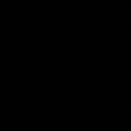
Een loungese
vind je een 
jarenlang bu
hoogwaardig 
Of je voorke
natuurlijke 
tuinstijlen.
sets bestand
relaxen tijd
Elke lounges
buitenkleden
een sfeervol
gezellig sam
Ontdek de lo
design en kw