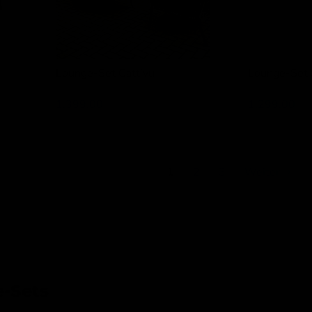
Lounge-Set Cattivu
Lounge-Set
Lesli Living
Lesli Living
1.399,00
1.299,00
1
2
3
Weiter
-Sets