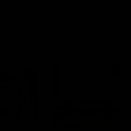
Anzeigen als
Loungeset
Mondeo
s zu
10
%
Ausverkauft