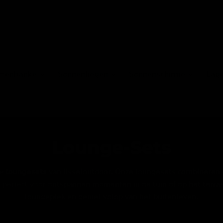
Mehr als 500 Kunden bewerten uns mit 9,3!
rtenbänke
Sonnenliegen
Sonnenschirme
Lag
Lounge-Sets
le
loungesets
van IJsseloutdoor. Onze loungesets combineren
, perfect voor ontspannen momenten in de tuin of op het terra
loungeplek en geniet volop van het buitenleven.