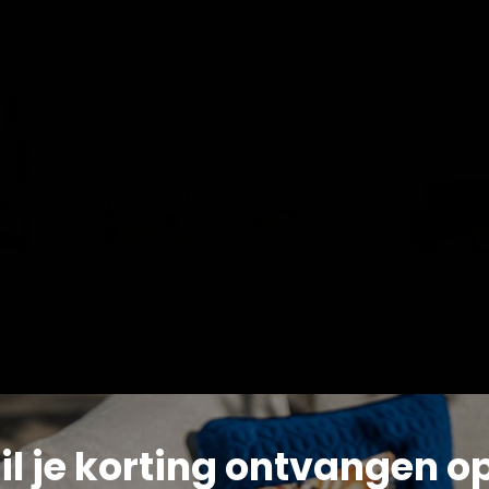
389,00
Lounge-
Sansibar-
Set
Lounge-
Calidad
Set
Lounge-Set Calidad
Sansibar-Lo
Lesli Living
Lesli Living
2.999,00
2.999,00
il je korting ontvangen o