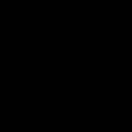
eloutdoor
ijn voor
t
uitenleven.
rme,
nde
al zijn de
voor ultiem
es, zoals
e moeiteloos
relen of
van comfort,