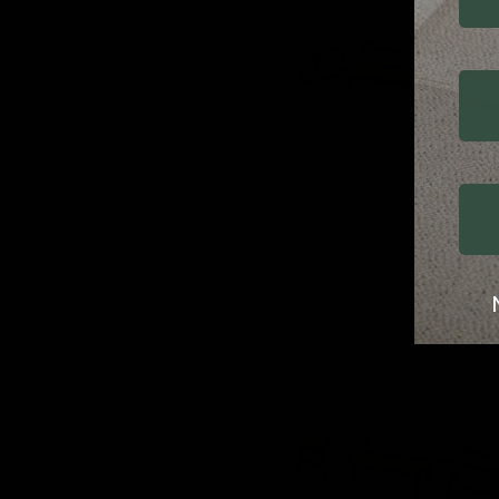
Mylo
Lounge-Set Mylo
Lesli Living
1.799,00
Lounge-
Set
Manu