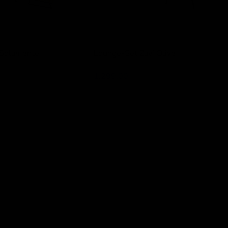
 Solamente
Lounge-Set Zavi Olive
Lesli Living
1.299,00