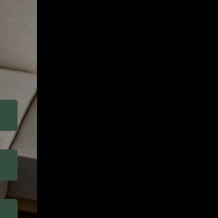
Lounge-
Set
Ibiza
Barbados
Lounge-Set Ibiza
Lesli Living
2.199,00
Lounge-
Set