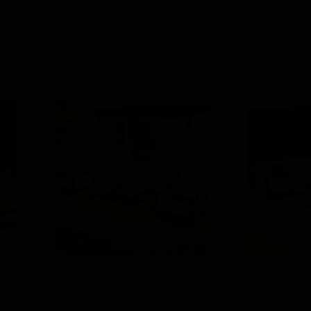
|
Loungeset Palermo
Loungeset Sa
samen te ste
SenS-Line
Applebee
1.399,00
Bekijk produc
Loungeset
Loungeset
Levanto
Levanto
|
|
Losse
Hoek
opstelling
Loungeset Levanto | Losse
Loungeset L
opstelling
Garden Impress
Garden Impressions
1.999,00