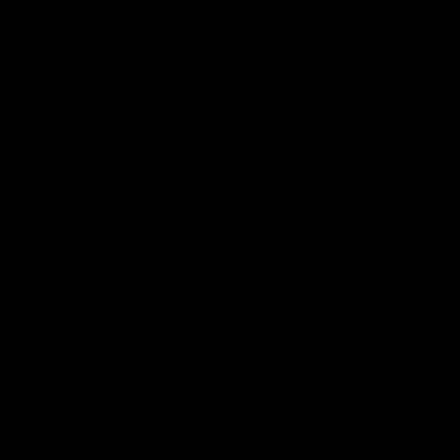
Lounge-Set Manu
Lesli Living
1.499,00
Lounge