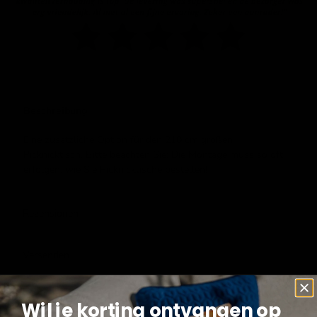
Beschreibung
Eine zusätzliche Option für den 210 cm großen
Picknicktisch. Bitte beachten Sie: Die Montage muss so oft
erfolgen, wie Sie Picknicktische bestellen!
Rezensionen
Versenden
Wil je korting ontvangen op