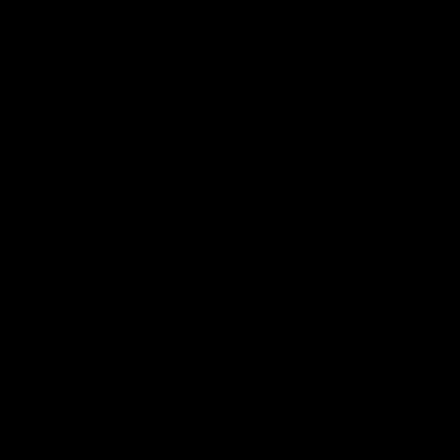
Zum Zoomen tippen
Zusammenbau Picknicktisch
210cm
Merk:
IJsseloutdoor
Nieuwe voorraad onderweg, neem contact op voor levertijd.
Aktueller Preis
25,00
Betaal gemakkelijk en veilig met een van onze
betalingsmethodes: