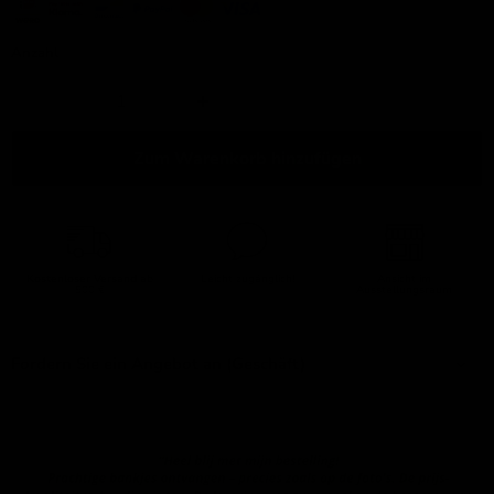
Anzahl
Zum Warenkorb hinzufügen
Kostenloser Versand
ab
Leicht zugänglich!
Ansicht im
500 €
Ausstellungsraum
Fordern Sie ein Angebot an (Geschäft)