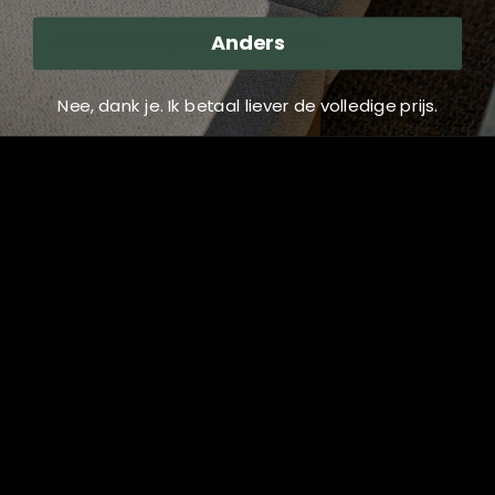
Produkte der IJsseloutdoor-Kollektion stets
durch hervorragende Qualität aus.
Anders
Gesamte Kollektion ansehen
Nee, dank je. Ik betaal liever de volledige prijs.