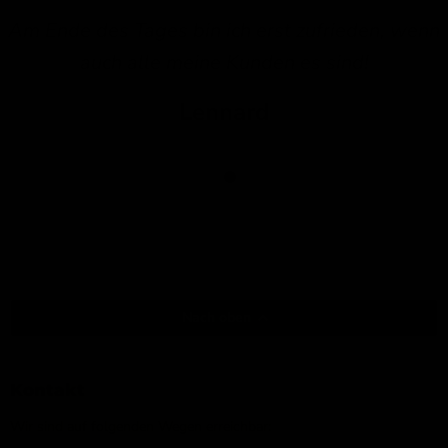
Am Ende des Tages bin ich erst zufrieden, wenn
auch alle meine Kunden es sind!
Lennard
Nach oben
Kontakt
Wir sind auf folgenden Wegen erreichbar: