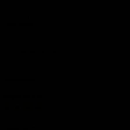
Tel.:
085 060 33 82
E-Mail
: info@ijsseloutdoor.nl
Über den Chat unten rechts auf dem Bildschirm.
Handelskammer:
84823933
Besucheradresse:
Verkavelingsweg 10 IJsselmuiden
Öffnungszeiten des Showrooms:
Nach Vereinbarung
Service-Öffnungszeiten:
24/6
Weitere Informationen finden Sie auf unserer
Kontaktseite
Speisekarte
Folgen Sie uns
Email
Finden
Finden
Finden
IJsseloutdoor
Sie
Sie
Sie
uns
uns
uns
auf
auf
auf
Registrieren!