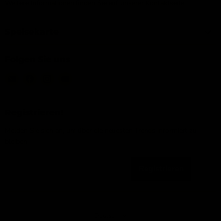
Weitere Informationen finden Sie auf unserer
Kontaktseite
Speisekarte
Folgen Sie uns
Email
Finden
Finden
Finden
IJsseloutdoor
Sie
Sie
Sie
uns
uns
uns
auf
auf
auf
Registrieren!
Facebook
Instagram
YouTube
Melden Sie sich an, um über die neuesten Trends informiert zu
bleiben
Registrieren
Email-Adresse
Sprache
Deutsch