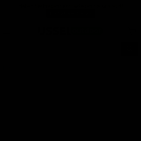
Haben Sie Fragen? Kontaktieren Sie uns jetzt!
Kontaktieren Sie uns
Menü
Waren
anzei
Home
Laterne Wave braun antik ø42x20cm