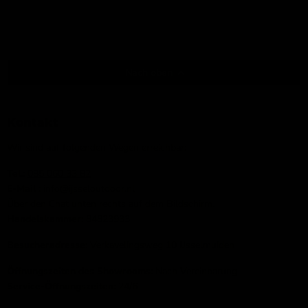
Nach oben
Kontakt
Wir sind auf folgenden Wegen erreichbar:
Tel.:
085 060 33 82
E-Mail
: info@ijsseloutdoor.nl
Über den Chat unten rechts auf dem Bildschirm.
Handelskammer:
84823933
Besucheradresse:
Verkavelingsweg 10 IJsselmuiden
Öffnungszeiten des Showrooms:
Nach Vereinbarung
Service-Öffnungszeiten:
24/6