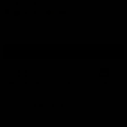
betalingsmethodes:
Anzahl
Zum Warenkorb hinzufügen
Kostenloser Versand
ab
Leicht zugänglich!
Ansicht im
500 €
Ausstellungsraum
Fordern Sie ein Angebot an (Geschäft)