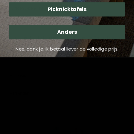
mit Freunden, ein intimes Abendessen oder einfach um einen
ruhigen Abend zu Hause zu genießen.
Picknicktafels
Verwendung:
Anders
Platzieren Sie die Laterne an einem schönen Ort und fügen
Sie Ihre Lieblingskerzen hinzu, um einen bezaubernden Glanz
Nee, dank je. Ik betaal liever de volledige prijs.
zu erzeugen. Ideal für festliche Anlässe, wie Geburtstage,
Hochzeiten oder andere besondere Momente.
Rezensionen
Versenden