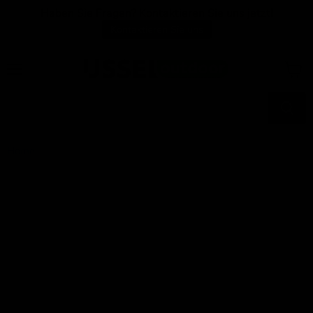
Haben Sie Fragen? Kontaktieren Sie uns jetzt!
Kontaktieren Sie uns
Menü
Waren
anzei
Home
Laterne Wave braun antik ø30x18cm