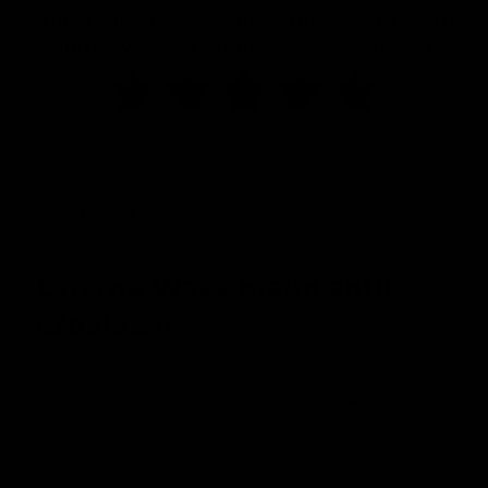
Beschreibung
Laterne Wave braun antik
ø30x18cm
Bringen Sie eine warme und stimmungsvolle Atmosphäre in
Ihr Zuhause mit der
Laterne Wave braun antik
. Mit einem
Durchmesser von
30 cm
und einer Höhe von
18 cm
ist diese
Laterne die perfekte Ergänzung für jeden Raum, sowohl
drinnen als auch draußen.