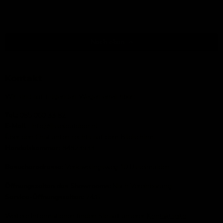
Nach oben
Kontakt
Wir sind auf folgenden Wegen erreichbar:
Tel.:
085 060 33 82
E-Mail
: info@ijsseloutdoor.nl
Über den Chat unten rechts auf dem Bildschirm.
Handelskammer:
84823933
Besucheradresse:
Verkavelingsweg 10 IJsselmuiden
Öffnungszeiten des Showrooms:
Nach Vereinbarung
Service-Öffnungszeiten:
24/6
Weitere Informationen finden Sie auf unserer
Kontaktseite