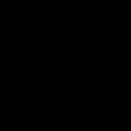
betalingsmethodes:
Anzahl
Zum Warenkorb hinzufügen
Kostenloser Versand
ab
Leicht zugänglich!
Ansicht im
500 €
Ausstellungsraum
Fordern Sie ein Angebot an (Geschäft)