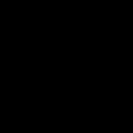
Speisekarte
Folgen Sie uns
Email
Finden
Finden
Finden
IJsseloutdoor
Sie
Sie
Sie
uns
uns
uns
auf
auf
auf
Registrieren!
Facebook
Instagram
YouTube
Melden Sie sich an, um über die neuesten Trends informiert zu
bleiben
Registrieren
Email-Adresse
Sprache
Deutsch