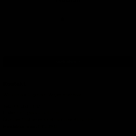
Nach oben
Kontakt
Wir sind auf folgenden Wegen erreichbar:
Tel.:
085 060 33 82
E-Mail
: info@ijsseloutdoor.nl
Über den Chat unten rechts auf dem Bildschirm.
Handelskammer:
84823933