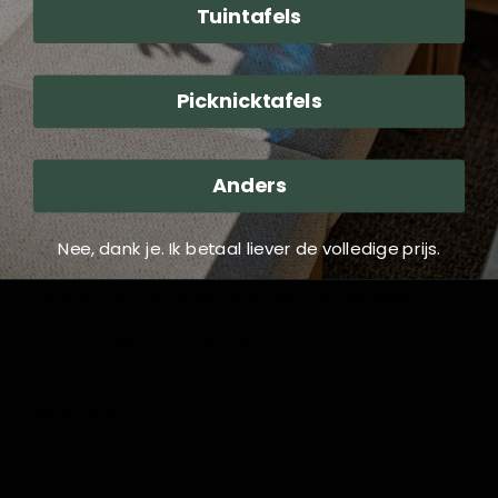
Eine ideale Wahl für Geschenkideen für Freunde und
Tuintafels
Familie, die einzigartige Dekorationen lieben.
Verwendung:
Picknicktafels
Platzieren Sie die Haja-Zementfigur an einer prominenten
Stelle, um Aufmerksamkeit zu erregen, oder verwenden Sie
Anders
mehrere Figuren, um eine verspielte Atmosphäre zu
schaffen. Ob Sie sich für ein einzelnes Highlight oder eine
Gruppe entscheiden, diese Figur wird mit Sicherheit für
Nee, dank je. Ik betaal liever de volledige prijs.
Aufsehen sorgen.
Verleihen Sie Ihrer Umgebung mit der Haja-Zementfigur ein
künstlerisches Upgrade und genießen Sie die zeitlose
Schönheit, die sie zu bieten hat!
Rezensionen
Versenden