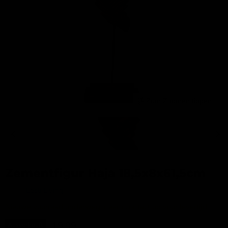
Zum Zoomen tippen
Zementfigur Haja 18,5x8x61,5cm
Merk:
Lesli Living
Nieuwe voorraad onderweg, neem contact op voor levertijd.
Aktueller Preis
19,99
Ausverkauft