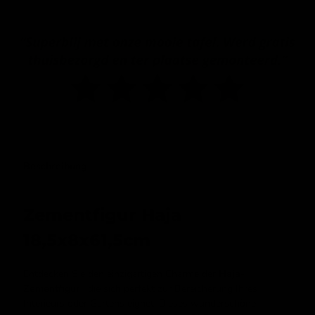
Beschreibung
Zementfigur Haja
18,5x8x61,5cm
Entdecken Sie den einzigartigen Charme der
Haja-
Zementfigur
, die sich perfekt zur Bereicherung Ihres
Interieurs oder Gartens eignet. Dieses wunderschöne