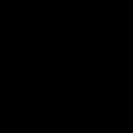
Betaal gemakkelijk en veilig met een van onze
betalingsmethodes:
Anzahl
Ausverkauft
Kostenloser Versand
ab
Leicht zugänglich!
Ansicht im
500 €
Ausstellungsraum
Fordern Sie ein Angebot an (Geschäft)