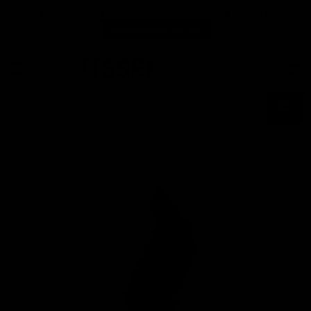
Haben Sie Fragen? Kontaktieren Sie uns jetzt!
Kontaktieren Sie uns
Menü
Waren
anzei
Home
Zementfigur Haja 18,5x8x61,5cm