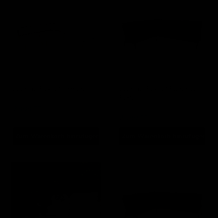
Eckset
Eckset
Sphere
Florence
Forte
Lounge-Eckset Sphere
Lounge-Eckset Florence
Forte
Lesli Living
Lesli Living
2.999,00
2.199,00
Zum Warenkorb hinzufügen
Zum Warenkorb hinzufügen
Lounge-
Lounge-
Eckset
Eckset
Prato
Treviso
Forte
Mountain