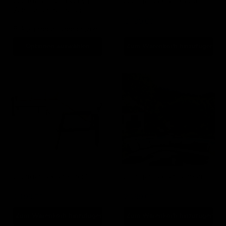
Loungeset Sling Grey |
Loungehoekset Mezio
Zelf samen te stellen
Lesli Living
Applebee
2.799,00
Bekijk product voor prijzen
Optionen auswählen
Zum Warenkorb hinzufügen
Loungehoekset
Loungehoekset
Estoril
Durban
Loungehoekset Estoril
Loungehoekset Durban
Lesli Living
Lesli Living
1.199,00
2.199,00
Zum Warenkorb hinzufügen
Zum Warenkorb hinzufügen