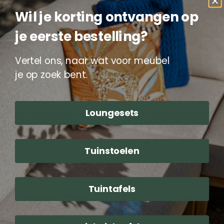
|
Wil je korting ontvangen op
Rope
sand
je eerste bestelling?
Vertel ons, naar wat voor meubel
Lounge-Dining set Matera
Lounge-Set Calidad
je op zoek bent.
| Rope sand
Lesli Living
Garden Impressions
2.999,00
1.699,00
Loungesets
Optionen auswählen
Zum Warenkorb hinzufügen
Tuinstoelen
Lounge-
Lounge-
Set
Set
„Leroy“
„Elba“
Tuintafels