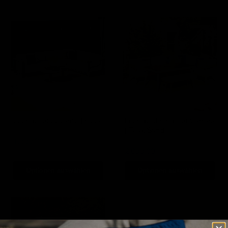
Loungeset
Lounge-
Levanto
dining
|
Set
Hoek
Carrara
|
Teak/Sand
Loungeset Levanto | Hoek
Lounge-dining Set Carrara
| Teak/Sand
Garden Impressions
Garden Impressions
1.999,00
2.099,00
Optionen auswählen
Optionen auswählen
Lounge-
Lounge-
Dining
Set
set
Calidad
Matera