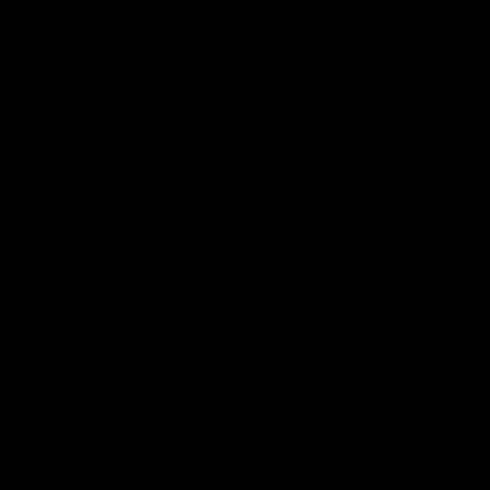
Lounge-Eckset Prato
Lounge-Eckset Treviso
Forte
Mountain
Lesli Living
Lesli Living
1.999,00
1.999,00
Zum Warenkorb hinzufügen
Zum Warenkorb hinzufügen
1
2
Weiter
Ecklounge-Sets