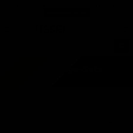
Haben Sie Fragen? Kontaktieren Sie uns jetzt!
Kontaktieren Sie uns
Menü
Waren
anzei
Ecklounge-Sets
Home
Ecklounge-Sets
Filter
Sortieren nach