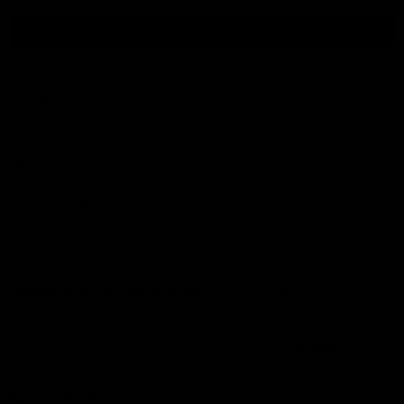
Nach oben
Kontakt
Wir sind auf folgenden Wegen erreichbar:
Tel.:
085 060 33 82
E-Mail
: info@ijsseloutdoor.nl
Über den Chat unten rechts auf dem Bildschirm.
Handelskammer:
84823933
Besucheradresse:
Verkavelingsweg 10 IJsselmuiden
Öffnungszeiten des Showrooms:
Nach Vereinbarung
Service-Öffnungszeiten:
24/6
Weitere Informationen finden Sie auf unserer
Kontaktseite
Speisekarte