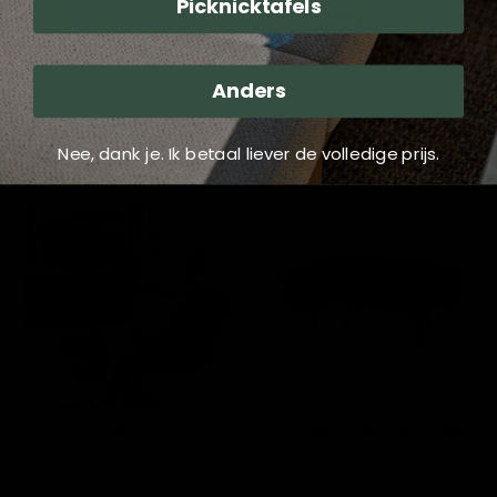
Picknicktafels
Ausverkauft
Lounge-Set „Leroy“
Lounge-Set „Elba“
SenS-Line
SenS-Line
Anders
1.350,00
899,00
Zum Warenkorb hinzufügen
Ausverkauft
Nee, dank je. Ik betaal liever de volledige prijs.
Ecksofa
Ecksofa
Ohio
Esszimmer
Amalfi
Ecksofa Ohio
Ecksofa Esszimmer Amalfi
Lesli Living
Lesli Living
2.199,00
1.599,00