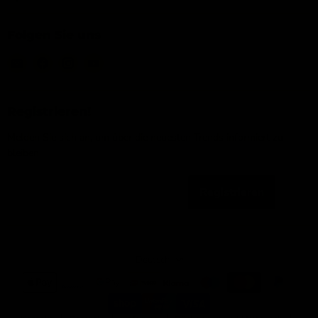
Folgen Sie uns
Email
Finden
Finden
Finden
IJsseloutdoor
Sie
Sie
Sie
uns
uns
uns
auf
auf
auf
Registrieren!
Facebook
Instagram
YouTube
Melden Sie sich an, um über die neuesten Trends informiert zu
bleiben
Registrieren
Email-Adresse
Sprache
Deutsch