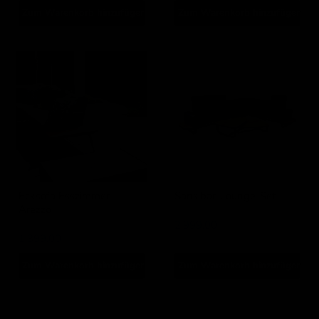
Zum Warenkorb hinzufügen
Zum Warenkorb hinzufügen
Ecksofa
Sansibar-
Esszimmer
Lounge-
Arezzo
Set
Ecksofa Esszimmer
Sansibar-Lounge-Set
Arezzo
Lesli Living
Lesli Living
2.999,00
1.399,00
Zum Warenkorb hinzufügen
Zum Warenkorb hinzufügen
Lounge-
Lounge-