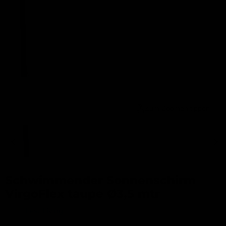
Zum Zoomen tippen
Schwimmender Sonnenschirm
VirgoFlex taupe Ø3,5 mtr
Merk:
Lesli Living