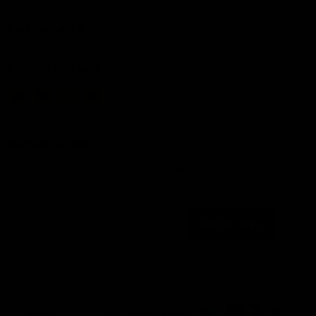
Speisekarte
Folgen Sie uns
Email
Finden
Finden
Finden
IJsseloutdoor
Sie
Sie
Sie
uns
uns
uns
auf
auf
auf
Registrieren!
Facebook
Instagram
YouTube
Melden Sie sich an, um über die neuesten Trends informiert zu
bleiben
Registrieren
Email-Adresse
Sprache
Deutsch