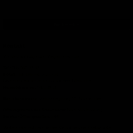
Nach oben
Kontakt
Wir sind auf folgenden Wegen erreichbar:
Tel.:
085 060 33 82
E-Mail
: info@ijsseloutdoor.nl
Über den Chat unten rechts auf dem Bildschirm.
Handelskammer:
84823933
Besucheradresse:
Verkavelingsweg 10 IJsselmuiden
Öffnungszeiten des Showrooms:
Nach Vereinbarung
Service-Öffnungszeiten:
24/6
Weitere Informationen finden Sie auf unserer
Kontaktseite