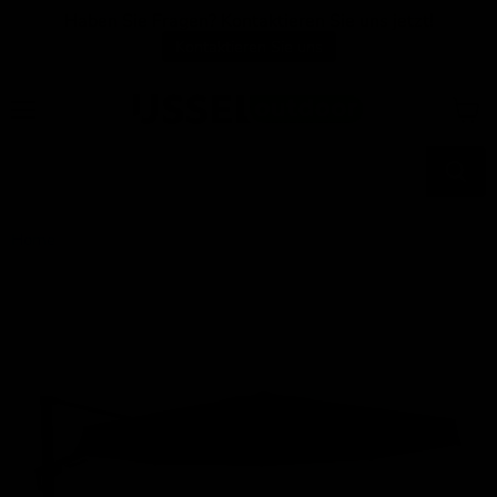
Haben Sie Fragen? Kontaktieren Sie uns jetzt!
Kontaktieren Sie uns
Menü
Waren
anzei
Home
Schwimmender Sonnenschirm VirgoFlex taupe Ø3,5 mtr