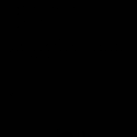
Gartenpartys und Grillabende.
Entspannung an einem sonnigen Tag bei einem Buch
oder einem Drink.
Schutz bei Veranstaltungen oder Partys im Freien.
Entscheiden Sie sich für Qualität und Stil mit dem
taupefarbenen schwimmenden Sonnenschirm VirgoFlex
Ø3,5 m. Verwandeln Sie Ihren Außenbereich und genießen
Sie jeden Moment im Schatten!
Rezensionen
Versenden