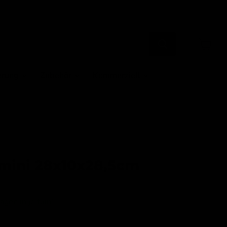
Warenk
anzeige
erung
Zubehör
Kommerziell
imini 28x10x28,5cm
gen in je tuin!