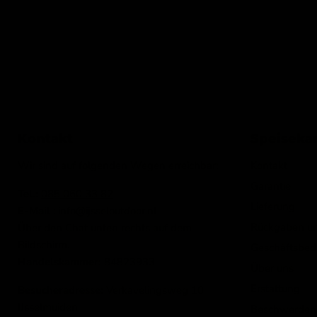
Kontakt
Speiseka
Wir sind auf folgenden Wegen erreichbar:
Kontakt
Garantie
Tel.:
085 060 33 82
Lieferung
E-Mail
: info@ijsseloutdoor.nl
Rückgaben u
Über den Chat unten rechts auf dem
Bildschirm.
Geschäftsbed
Handelskammer:
84823933
Über uns
Erstattung
Besucheradresse:
Verkavelingsweg 10
IJsselmuiden
Beschwerden