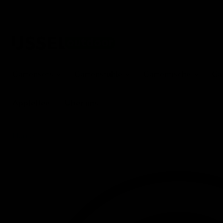
Gartensets
Gartenstühle
Gartentische
Ga
AppleBee
Über uns
Home
Tischuhr Rimini 28x10x28,5cm