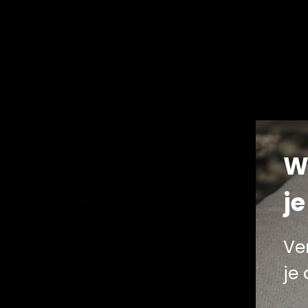
K
Beschreibung
W
je
Tischuhr Rimini 28x10x28,5
Ve
Bringen Sie Stil und Funktionalität in Ihrem Interieur 
hervorragender Zeitanzeiger, sondern auch ein schön
je
Hauptmerkmale: