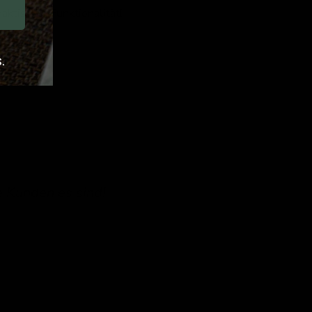
ktischer Funktionalität!
.
e Kunden es sind!