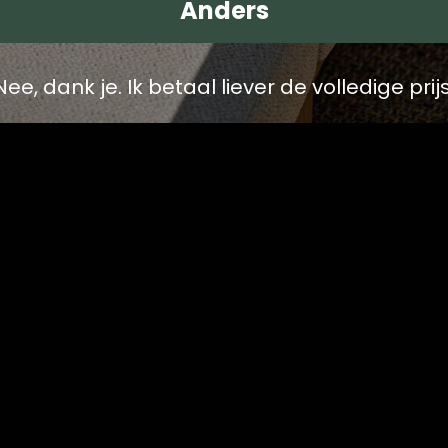
Anders
hen Sie Ihrem Raum ein zeitloses Aussehen, kombiniert mit pra
Nee, dank je. Ik betaal liever de volledige prijs
ages bin ich erst zufrieden, wenn auch alle mein