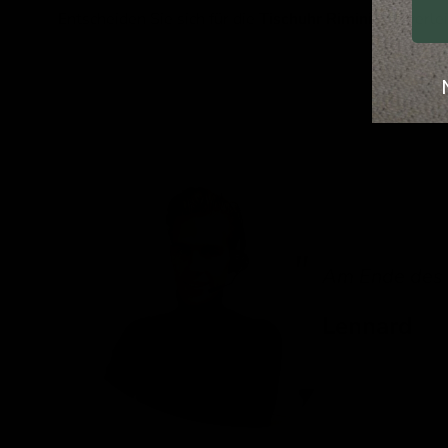
Entscheiden Sie sich für die
Tischuhr Rimini
und verlei
Am Ende des T
Lennard