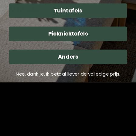
Vorteile:
Tuintafels
Erhöht die Ästhetik Ihres Wohnraums.
Schafft eine einladende Atmosphäre für Abendessen
Picknicktafels
und Zusammenkünfte.
Flexibel in unterschiedlichen Umgebungen einsetzbar,
vom Zuhause bis zum Büro.
Anders
Verwendung:
Nee, dank je. Ik betaal liever de volledige prijs.
Egal, ob Sie ein gemütliches Essen genießen, einen
Arbeitsplatz schaffen oder einfach einen schönen Ort zum
Entspannen haben möchten, der Castilla Negro Tisch ist die
ideale Wahl. Machen Sie jeden Anlass zu etwas Besonderem
mit diesem vielseitigen Tisch.
Rezensionen