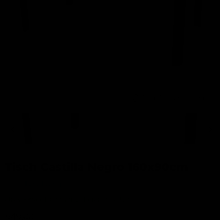
Zum Zoomen tippen
Tisch Castilla Negro 160x90cm
Merk:
Lesli Living
Op voorraad, binnen 5 dagen in je tuin!
Aktueller Preis
549,00