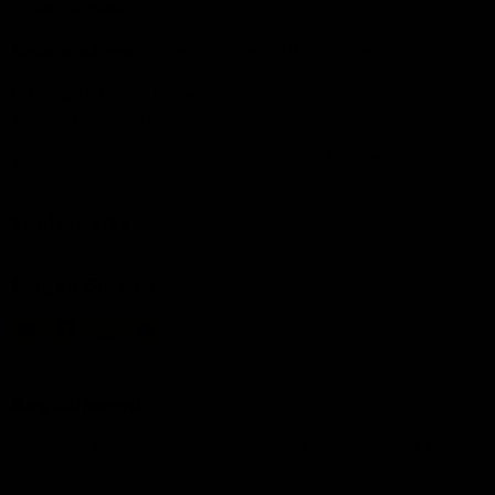
Handelskammer:
84823933
Besucheradresse:
Verkavelingsweg 10 IJsselmuiden
Öffnungszeiten des Showrooms:
Nach Vereinbarung
Service-Öffnungszeiten:
24/6
Weitere Informationen finden Sie auf unserer
Kontaktseite
Speisekarte
Folgen Sie uns
Email
Finden
Finden
Finden
IJsseloutdoor
Sie
Sie
Sie
uns
uns
uns
auf
auf
auf
Registrieren!
Facebook
Instagram
YouTube
Melden Sie sich an, um über die neuesten Trends informiert zu
bleiben