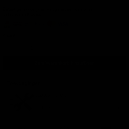
Betaal gemakkelijk en veilig met een van onze
betalingsmethodes:
Anzahl
Zum Warenkorb hinzufügen
Toevoegingen
Installation vor Ort
35,00