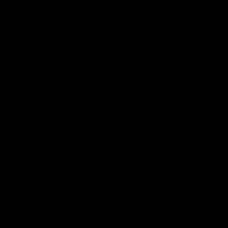
Haben Sie Fragen? Kontaktieren Sie uns jetzt!
Kontaktieren Sie uns
Menü
Waren
anzei
Home
Tisch Castilla Negro 160x90cm