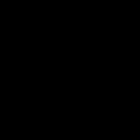
Nathan
Nach oben
Kontakt
Wir sind auf folgenden Wegen erreichbar:
Tel.:
085 060 33 82
E-Mail
: info@ijsseloutdoor.nl
Über den Chat unten rechts auf dem Bildschirm.