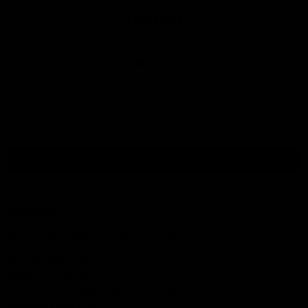
Nathan
Nach oben
Kontakt
Wir sind auf folgenden Wegen erreichbar:
Tel.:
085 060 33 82
E-Mail
: info@ijsseloutdoor.nl
Über den Chat unten rechts auf dem Bildschirm.
Handelskammer:
84823933