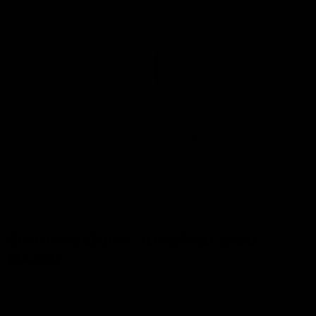
Zum Zoomen tippen
Sonnenschirm Jungfrau grau
Ø4mtr
Merk:
Lesli Living
Nieuwe voorraad onderweg, neem contact op voor levertijd.