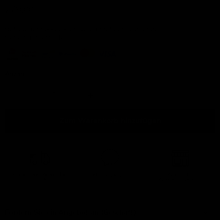
Aktueller Preis
279,00
Betaal gemakkelijk en veilig met een van onze
betalingsmethodes:
Anzahl
Zum Warenkorb hinzufügen
Kostenloser Versand
ab
Leicht zugänglich!
Ansicht im
500 €
Ausstellungsraum
Fordern Sie ein Angebot an (Geschäft)