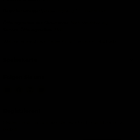
Besucheradresse:
Verkavelingsweg 10 IJsselmuiden
Öffnungszeiten des Showrooms:
Nach Vereinbarung
Service-Öffnungszeiten:
24/6
Weitere Informationen finden Sie auf unserer
Kontaktseite
Speisekarte
Folgen Sie uns
Email
Finden
Finden
Finden
IJsseloutdoor
Sie
Sie
Sie
uns
uns
uns
auf
auf
auf
Registrieren!
Facebook
Instagram
YouTube
Melden Sie sich an, um über die neuesten Trends informiert zu
bleiben