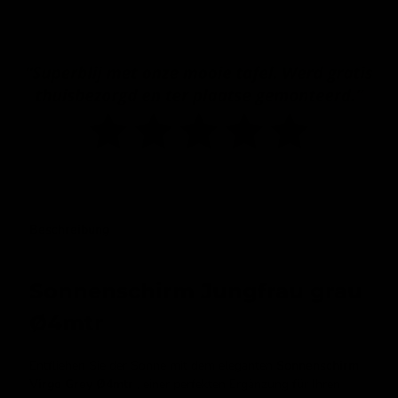
Beschreibung
Sonnenschirm Jungfrau grau
Ø4mtr
Entfliehen Sie der Sonne mit dem eleganten
Sonnenschirm
Virgo Grey Ø4mtr
, einer perfekten Ergänzung für Ihren