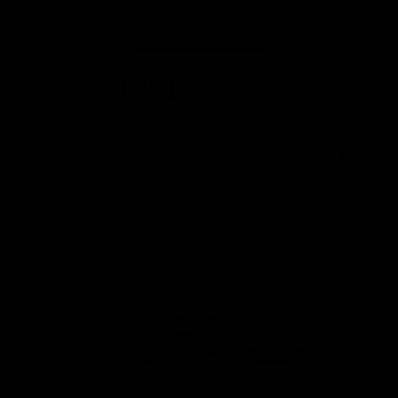
Haben Sie Fragen? Kontaktieren Sie uns jetzt!
Kontaktieren Sie uns
Menü
Waren
anzei
Home
Sonnenschirm Jungfrau grau Ø4mtr