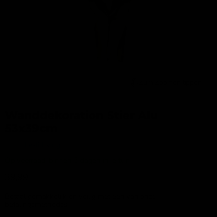
Zum Zoomen tippen
Wanddekoration Stier Alu
53x39cm
Merk:
Lesli Living
Op voorraad, binnen 5 dagen in je tuin!
Aktueller Preis
39,99
Betaal gemakkelijk en veilig met een van onze
betalingsmethodes: