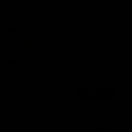
Speisekarte
Folgen Sie uns
Email
Finden
Finden
Finden
IJsseloutdoor
Sie
Sie
Sie
uns
uns
uns
auf
auf
auf
Registrieren!
Facebook
Instagram
YouTube
Melden Sie sich an, um über die neuesten Trends informiert zu
bleiben
Registrieren
Email-Adresse
Sprache
Deutsch