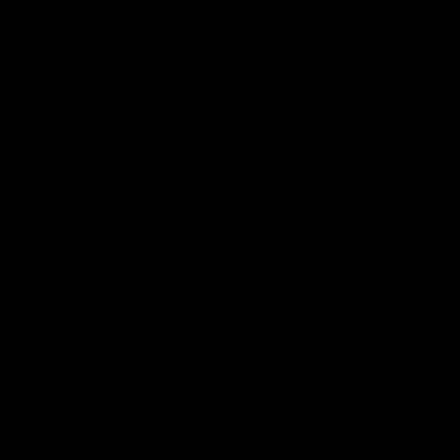
Beschreibung
Wanddekoration Stier aus
Aluminium
Verleihen Sie Ihrem Interieur einen Hauch von Charakter und
Stil mit unserer
Wanddekoration Stier aus Aluminium
. Mit
den Maßen 53 x 39 cm ist diese auffällige Dekoration eine
perfekte Ergänzung für jede Wand.
Merkmale: