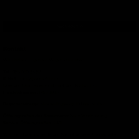
Nach oben
Kontakt
Wir sind auf folgenden Wegen erreichbar:
Tel.:
085 060 33 82
E-Mail
: info@ijsseloutdoor.nl
Über den Chat unten rechts auf dem Bildschirm.
Handelskammer:
84823933
Besucheradresse:
Verkavelingsweg 10 IJsselmuiden
Öffnungszeiten des Showrooms:
Nach Vereinbarung
Service-Öffnungszeiten:
24/6
Weitere Informationen finden Sie auf unserer
Kontaktseite