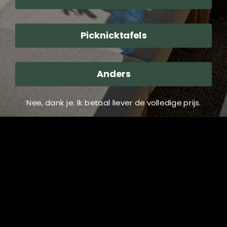
Diese Wanddekoration ist perfekt für:
Wohnräume, in denen ein moderner Akzent
Picknicktafels
gewünscht ist.
Geschäftsbüros, die eine inspirierende Atmosphäre
schaffen wollen.
Anders
Als einzigartiges Geschenk für besondere Anlässe.
Verwandeln Sie Ihren Raum noch heute mit der
Wanddekoration Stier aus Aluminium
und lassen Sie Ihre
Nee, dank je. Ik betaal liever de volledige prijs.
Wände sprechen!
Rezensionen
Versenden