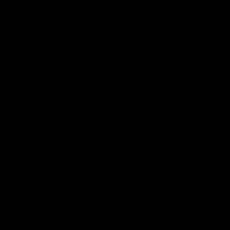
Anzahl
Zum Warenkorb hinzufügen
Kostenloser Versand
ab
Leicht zugänglich!
Ansicht im
500 €
Ausstellungsraum
Fordern Sie ein Angebot an (Geschäft)