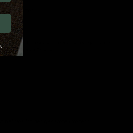
 wo Sie möchten.
öchten, der Pina Colada / Tormenta Lounge Table ist
.
sphäre für jeden Anlass.
k; bei uns ist der gesamte Prozess