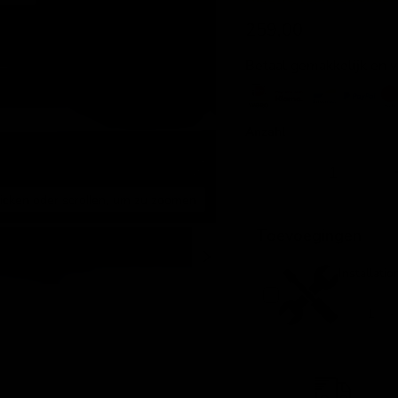
Aktueller Preis
259,00
Betaal gemakkelijk en 
Anzahl
licken oder scrollen, um zu zoomen
Toevoegingen
Installatio