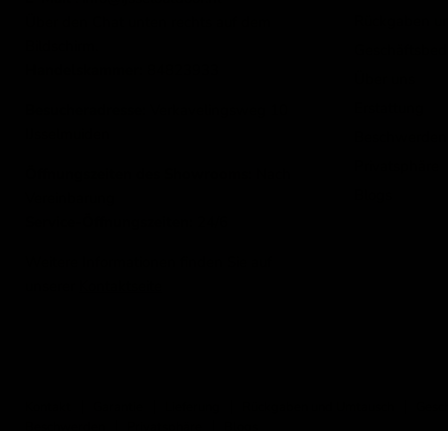
Rückgaben u
Über den Chat unten rechts auf dem
Bildschirm.
Geschäftsbed
Handelskammer:
84823933
Über uns
Erstattung
Besucheradresse:
Verkavelingsweg 10
IJsselmuiden
Beschwerden
Privatsphäre
Öffnungszeiten des Showrooms:
Nach
Blogs
Vereinbarung
Service-Öffnungszeiten:
24/6
Weitere Informationen finden Sie auf
unserer
Kontaktseite
Loungetisch Pina Colada / Tormenta 130x75cm
Kontakt
Garantie
Lieferung
Rückgaben und Umtausch
Gesc
259,00
Beschwerden
Privatsphäre
Blogs