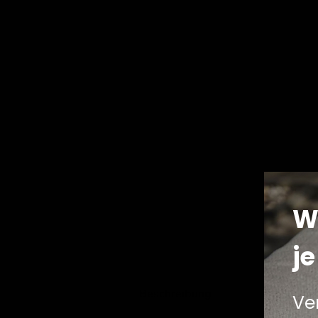
W
je
Beschreibung
Ve