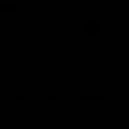
e uns
Warenk
anzeige
erung
Zubehör
Kommerziell
h Pina Colada / Tormenta
eg, neem contact op voor levertijd.