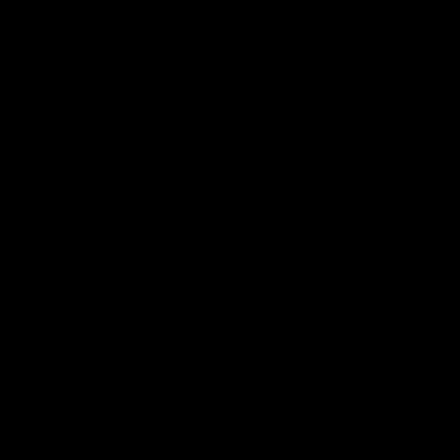
Haben 
Gartensets
Gartenstühle
Gartentische
Ga
AppleBee
Über uns
Home
Loungetisch Pina Colada / Tormenta 130x75cm