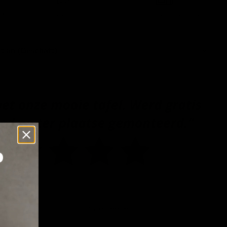
 €
Leicht zugänglich!
Ansicht im Ausstellungsraum
t an (Geschäft)
p
Versenden