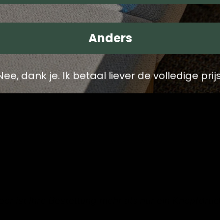
acht die Reinigung zum Kinderspiel.
bereich, sodass Sie den Tisch immer dort verwenden können,
Anders
oder einfach nur einen ruhigen Morgen mit Kaffee genießen m
Nee, dank je. Ik betaal liever de volledige prijs
inen Hauch von Eleganz und schaffen Sie eine einladende Atmo
oor ist Ihre Bestellung mehr als nur ein Knopfdruc