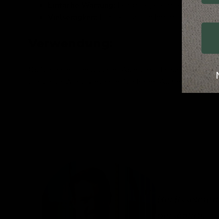
Einfache Wartung:
Das pflegeleichte Material m
Vielseitigkeit:
Perfekt für den Innen- und Außen
Verwendung:
Ob Sie einen gemütlichen Abend mit Freunden planen 
die ideale Wahl. Verleihen Sie Ihrem Außenbereich e
Bei IJsseloutd
persönlich.