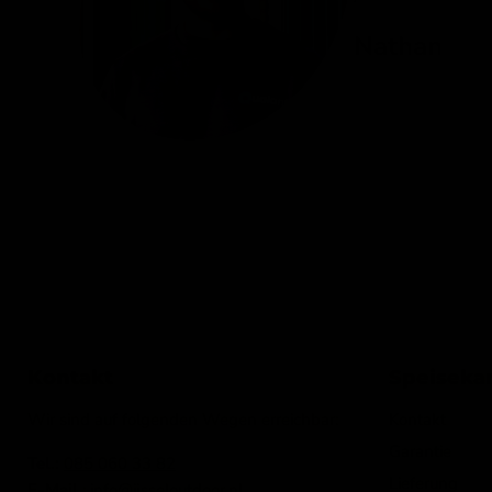
Nathan
Kontakt
Speiseka
Wir sind auf folgenden Wegen erreichbar:
Kontakt
Garantie
Tel.:
085 060 33 82
Lieferung
E-Mail
: info@ijsseloutdoor.nl