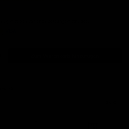
veilig met een van onze betalingsmethodes:
Zum Warenkorb hinzufügen
Klicken oder scrollen, um zu zoomen
n vor Ort
35,00