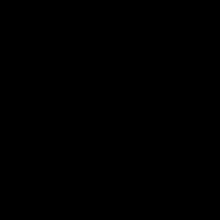
Sie Fragen? Kontaktieren Sie uns jetzt!
Kontaktieren Si
rtenbänke
Sonnenliegen
Sonnenschirme
Lag
Loungetisc
130x75cm
Merk:
Lesli Living
Nieuwe voorraad onderw