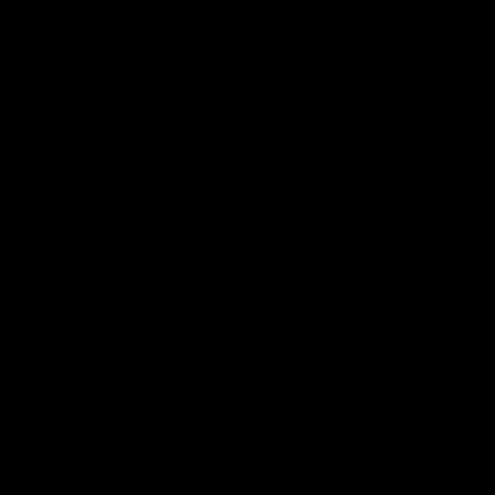
e uns
Warenk
anzeige
erung
Zubehör
Kommerziell
ker S/3
gen in je tuin!