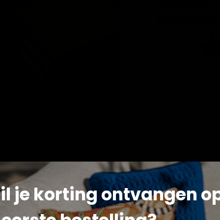
il je korting ontvangen o
licken oder scrollen, um zu zoomen