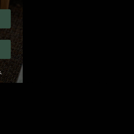
le Innenräume.
uf der Terrasse.
.
ütze im Wohnzimmer oder stellen Sie sie als stilvolle
tät!