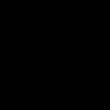
Kontakt
Speiseka
Wir sind auf folgenden Wegen erreichbar:
Kontakt
Garantie
Tel.:
085 060 33 82
Lieferung
E-Mail
: info@ijsseloutdoor.nl
Rückgaben u
Über den Chat unten rechts auf dem
Bildschirm.
Geschäftsbed
Handelskammer:
84823933
Über uns
Erstattung
Besucheradresse:
Verkavelingsweg 10
IJsselmuiden
Beschwerden
Privatsphäre
Öffnungszeiten des Showrooms:
Nach
Blogs
Vereinbarung
Service-Öffnungszeiten:
24/6
Weitere Informationen finden Sie auf