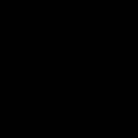
Haben 
Gartensets
Gartenstühle
Gartentische
Ga
AppleBee
Über uns
Home
Bambushocker S/3