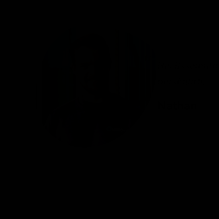
Bei IJsseloutd
persönlich.
Nathan