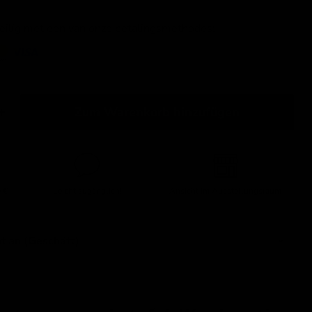
veilig met een van onze betalingsmethodes:
Zum Warenkorb hinzufügen
 €
Leicht zugänglich!
Ansicht im Ausstellungsraum
t an (Geschäft)