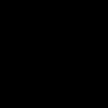
Zum Zoomen tippen
Hängematte Regenbogen
200x80cm
Merk:
Lesli Living
Op voorraad, binnen 5 dagen in je tuin!