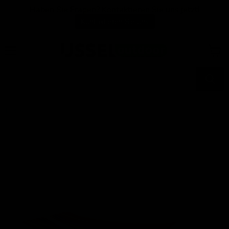
Haben Sie Fragen? Kontaktieren Sie uns jetzt!
Kontaktieren Sie uns
Menü
Waren
anzei
Home
Hängematte Regenbogen 200x80cm