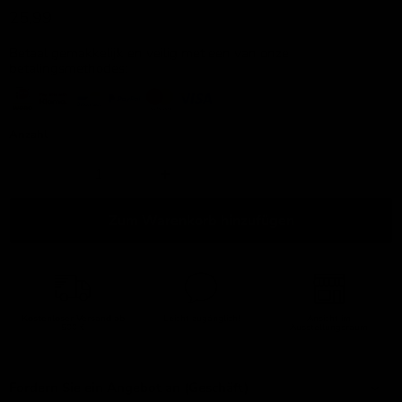
Aktueller Preis
25,99
Betaal gemakkelijk en veilig met een van onze
betalingsmethodes:
Anzahl
Zum Warenkorb hinzufügen
Kostenloser Versand
ab
Leicht zugänglich!
Ansicht im
500 €
Ausstellungsraum
Fordern Sie ein Angebot an (Geschäft)