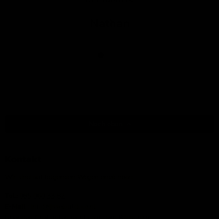
Nathan
Nach oben
Kontakt
Wir sind auf folgenden Wegen erreichbar:
Tel.:
085 060 33 82
E-Mail
: info@ijsseloutdoor.nl
Über den Chat unten rechts auf dem Bildschirm.