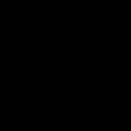
Handelskammer:
84823933
Besucheradresse:
Verkavelingsweg 10 IJsselmuiden
Öffnungszeiten des Showrooms:
Nach Vereinbarung
Service-Öffnungszeiten:
24/6
Weitere Informationen finden Sie auf unserer
Kontaktseite
Speisekarte
Folgen Sie uns
Email
Finden
Finden
Finden
IJsseloutdoor
Sie
Sie
Sie
uns
uns
uns
auf
auf
auf
Registrieren!
Facebook
Instagram
YouTube
Melden Sie sich an, um über die neuesten Trends informiert zu
bleiben