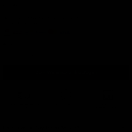
Aktueller Preis
69,99
Betaal gemakkelijk en veilig met een van onze
betalingsmethodes:
Anzahl
Zum Warenkorb hinzufügen
Kostenloser Versand
ab
Leicht zugänglich!
Ansicht im
500 €
Ausstellungsraum
Fordern Sie ein Angebot an (Geschäft)