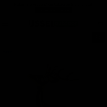
Haben Sie Fragen? Kontaktieren Sie uns jetzt!
Kontaktieren Sie uns
Menü
Waren
anzei
Home
Stehende Figur Hirsch Aluminium gold 30x15x48cm