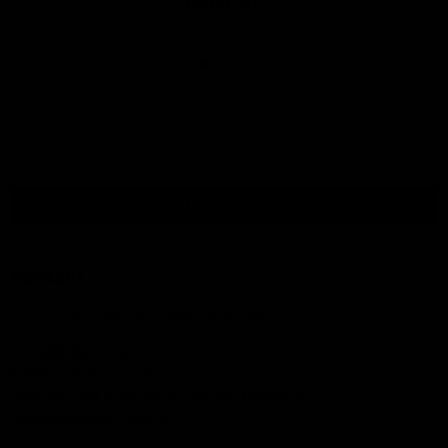
Nach oben
Kontakt
Wir sind auf folgenden Wegen erreichbar:
Tel.:
085 060 33 82
E-Mail
: info@ijsseloutdoor.nl
Über den Chat unten rechts auf dem Bildschirm.
Handelskammer:
84823933