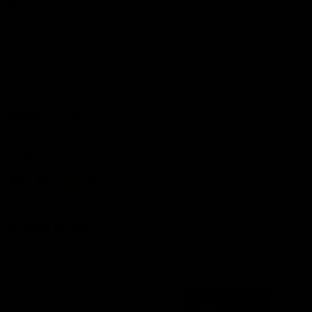
Besucheradresse:
Verkavelingsweg 10 IJsselmuiden
Öffnungszeiten des Showrooms:
Nach Vereinbarung
Service-Öffnungszeiten:
24/6
Weitere Informationen finden Sie auf unserer
Kontaktseite
Speisekarte
Folgen Sie uns
Email
Finden
Finden
Finden
IJsseloutdoor
Sie
Sie
Sie
uns
uns
uns
auf
auf
auf
Registrieren!
Facebook
Instagram
YouTube
Melden Sie sich an, um über die neuesten Trends informiert zu
bleiben
Registrieren
Email-Adresse