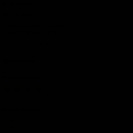
Über den Chat unten rechts auf dem Bildschirm.
Handelskammer:
84823933
Besucheradresse:
Verkavelingsweg 10 IJsselmuiden
Öffnungszeiten des Showrooms:
Nach Vereinbarung
Service-Öffnungszeiten:
24/6
Weitere Informationen finden Sie auf unserer
Kontaktseite
Speisekarte
Folgen Sie uns
Email
Finden
Finden
Finden
IJsseloutdoor
Sie
Sie
Sie
uns
uns
uns
auf
auf
auf
Registrieren!
Facebook
Instagram
YouTube
Melden Sie sich an, um über die neuesten Trends informiert zu
bleiben