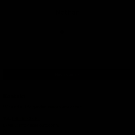
persönlich.
Nathan
Nach oben
Kontakt
Wir sind auf folgenden Wegen erreichbar:
Tel.:
085 060 33 82
E-Mail
: info@ijsseloutdoor.nl