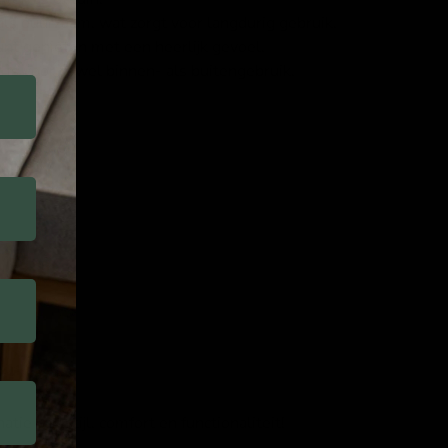
ls duurzaam, wat zorgt voor langdurig gebruik.
nt genieten met een heerlijk gevoel.
is voor zowel binnen- als buitengebruik.
e van stijl, comfort en functionaliteit!