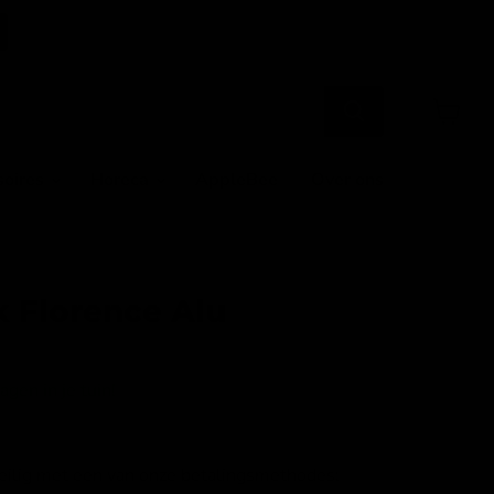
Winkel
bekijke
soires
Horeca
AppleBee
Over ons
 Florence Alu
gen in je tuin!
veilig met een van onze betalingsmethodes: