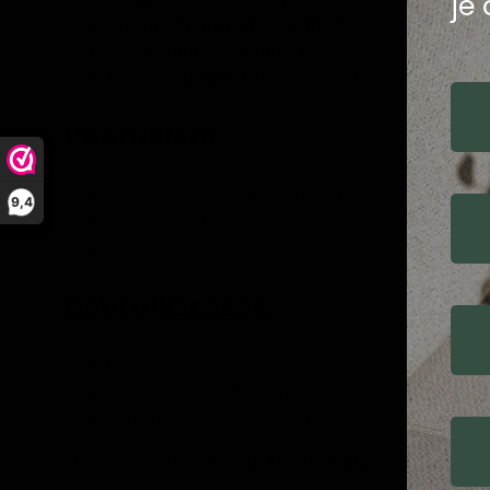
je
Stevige Aluminium Constructie:
Gemaakt van hoo
Comfortabel Zithoogte:
De ideale hoogte voor h
Weerbestendig:
Dit voetenbankje is bestand te
Voordelen:
Verhoogt het comfort tijdens het ontspannen.
9,4
Voegt een stijlvolle touch toe aan uw inrichting.
Geschikt voor diverse gebruiksdoeleinden, of he
Gebruikscases:
Ideaal voor gebruik in uw woonkamer tijdens een
Perfect voor op het terras, terwijl u geniet van 
Een uitstekende aanvulling op uw tuinmeubelen 
Kies voor de
Voetenbank Florence Alu
en geef uw onts