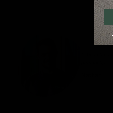
Je bestelling 
persoonlijk.
Nathan