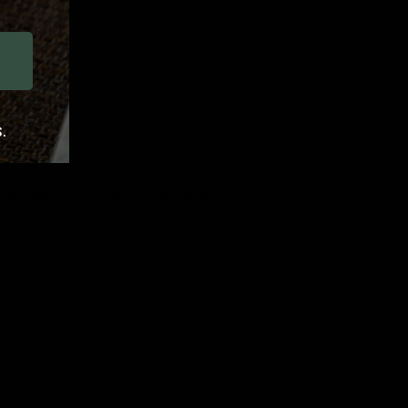
.
drukken, bij ons is het hele proces