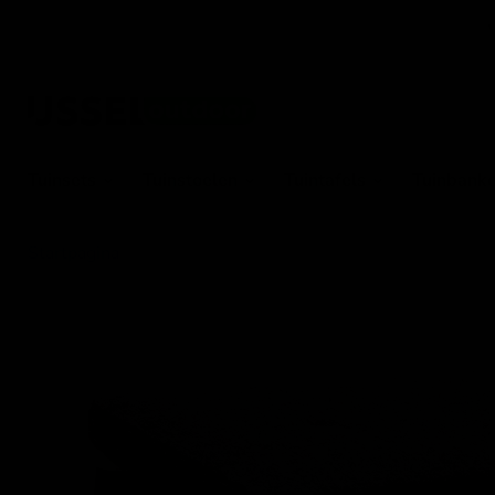
Tuinsets
Tuinstoelen
Tuintafels
Tuinbank
Startpagina
Voetenbank Florence Alu