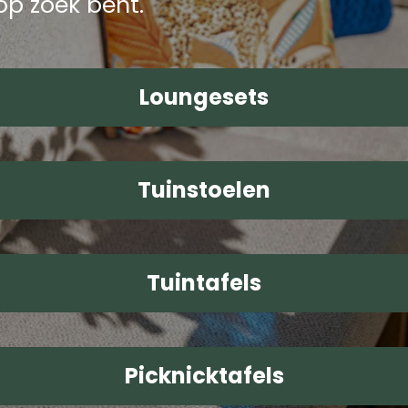
 op zoek bent.
gwaardig aluminium, dit voetenbankje is zowel lichtgewicht a
et ontspannen van uw voeten, waardoor u uw favoriete plek ku
gen verschillende weersomstandigheden, waardoor het perfect 
Loungesets
Tuinstoelen
t nu gaat om lezen, loungen of gewoon relaxen.
Tuintafels
 filmavond.
een zonnige dag.
voor extra comfort.
Picknicktafels
panning een nieuwe dimensie. Geniet van de perfecte combinati