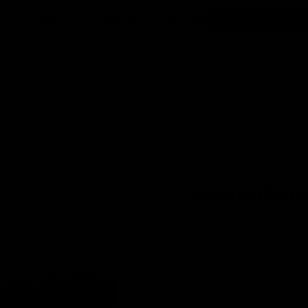
Vragen? Neem nu contact met ons op!
Neem contact op
en
Ligbedden
Parasols
Opbergen
Acces
Voetenbank
Merk:
Lesli Living
Op voorraad, binnen 5 da
Huidige prijs
149,00
Betaal gemakkelijk en 