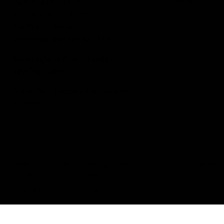
Blogs
Vrijdag: 13:00-17:30
Zaterdag: 10:00-17:00
Zondag: Gesloten
Openingstijden service:
24/6
Zie Google voor afwijkende
openingstijden
Bekijk onze
contact
pagina voor meer
informatie
Contact
Garantie
Levering
Retourneren & Ruilen
Algemene
Klachten
Privacy
Blogs
Copyright © 2026 IJsseloutdoor.
IJsseloutdoor is onderdeel van Qualant