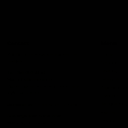
Contact
Menu
Wij zijn op de volgende manieren te
Contact
bereiken:
Garantie
Levering
Tel.:
085 060 33 83
Retourneren &
Mail
: info@ijsseloutdoor.nl
Via de chat rechts onderin het scherm.
Algemene vo
KVK:
84823933
Over ons
Terugbetaling
Bezoekadres:
Carlsonstraat 12 Kampen
Klachten
Openingstijden Showroom:
Privacy
Maandag t/m donderdag: 13:00-17:30