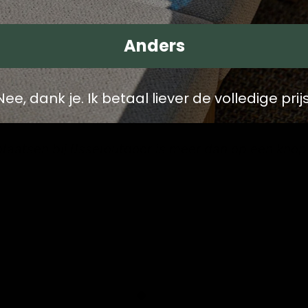
Anders
Nee, dank je. Ik betaal liever de volledige prijs
plaatsen bij IJsseloutdoor is meer dan op een knop 