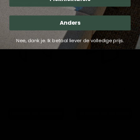
Toevoegen aan winkelwagen
Toevoegen aan winkelwagen
Lounge
Lounge
Anders
tafel
tafel
hoog
hoog
Monte
Monaco
Nee, dank je. Ik betaal liever de volledige prijs.
Carlo
Negro
Negro
140x80cm
140x80cm
Lounge tafel hoog Monte
Lounge tafel hoog
Carlo Negro 140x80cm
Monaco Negro 140x80cm
Lesli Living
Lesli Living
369,00
369,00
Toevoegen aan winkelwagen
Toevoegen aan winkelwagen
Lounge
Lounge
tafel
tafel