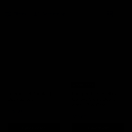
Filters
Sorteren op
Loungetafel
Loungetafel
Douglas
verstelbaar
|
Geneva
Douglashout
Crema
Deens
ovaal
135x83cm
Uitverkocht
Loungetafel Douglas |
Loungetafel verstelbaar
Douglashout
Geneva Crema Deens
ovaal 135x83cm
IJsseloutdoor
Lesli Living
129,00
599,00
Opties kiezen
Uitverkocht