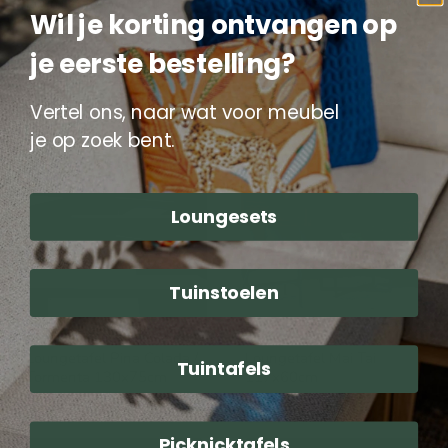
Loungetafel verstelbaar
Loungetafel Verona
Wil je korting ontvangen op
Soho Forte, 130x75cm
Lesli Living
Lesli Living
299,00
je eerste bestelling?
579,00
Toevoegen aan winkelwagen
Toevoegen aan winkelwagen
Vertel ons, naar wat voor meubel
je op zoek bent.
Loungetafel
Loungetafel
Pina
Mai
Colada
Tai
/
117x60cm
Loungesets
Tormenta
130x75cm
Tuinstoelen
Loungetafel Pina Colada /
Loungetafel Mai Tai
Tuintafels
Tormenta 130x75cm
117x60cm
Lesli Living
Lesli Living
259,00
199,00
Picknicktafels