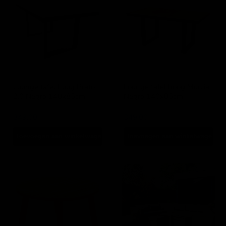
hoog
hoog
Prato
Murcia
2.0
Negro
Negro
140x85cm
140x85cm
Lounge tafel hoog Prato
Lounge tafel hoog Murcia
2.0 Negro 140x85cm
Negro 140x85cm
Lesli Living
Lesli Living
349,00
349,00
Toevoegen aan winkelwagen
Toevoegen aan winkelwagen
Lounge
Lounge
table
tafel
teak
met
ø80x40cm
hocker
Perugia