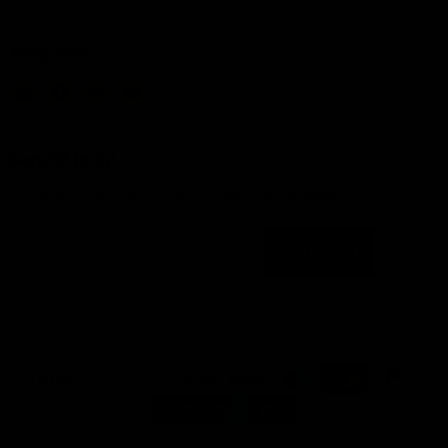
Volg ons
Email
Vind
Vind
Vind
IJsseloutdoor
ons
ons
ons
op
op
op
Facebook
Instagram
YouTube
Schrijf je in!
Schrijf je in om op de hoogte te blijven van de laatste trends
Inschrijven
Emailadres
Taal
Nederlands
Contact
Garantie
Levering
Retourneren & Ruilen