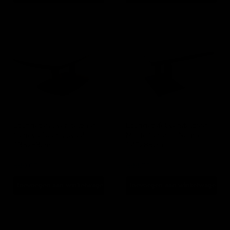
Loungetafel
Loungetafel
verstelbaar
verstelbaar
Geneva
Mojito
Deens
Ceramic
ovaal
Negro
135x83cm
140x85cm
Loungetafel verstelbaar
Loungetafel verstelbaar
Geneva Deens ovaal
Mojito Ceramic Negro
135x83cm
140x85cm
Lesli Living
Lesli Living
599,00
599,00
Toevoegen aan winkelwagen
Toevoegen aan winkelwagen
Loungetafel
Loungetafel
verstelbaar
verstelbaar