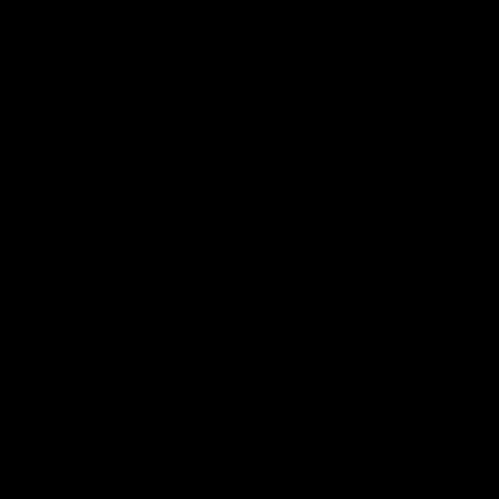
Wij zijn op de volgende manieren te bereiken:
Tel.:
085 060 33 83
Mail
: info@ijsseloutdoor.nl
Via de chat rechts onderin het scherm.
KVK:
84823933
Bezoekadres:
Carlsonstraat 12 Kampen
Openingstijden Showroom:
Maandag t/m donderdag: 13:00-17:30
Vrijdag: 13:00-17:30
Zaterdag: 10:00-17:00
Zondag: Gesloten
Openingstijden service:
24/6
Zie Google voor afwijkende openingstijden
Bekijk onze
contact
pagina voor meer informatie
Menu