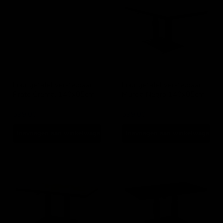
Prato
Murcia
Crema,
Negro
140x85cm
140x85cm
Loungetafel verstelbaar
Loungetafel verstelbaar
Prato Crema, 140x85cm
Murcia Negro 140x85cm
Lesli Living
Lesli Living
599,00
599,00
Toevoegen aan winkelwagen
Toevoegen aan winkelwagen
Loungetafel
Loungetafel
verstelbaar
verstelbaar
Geneva
Monte
140x80cm
Carlo
Negro
140x80cm