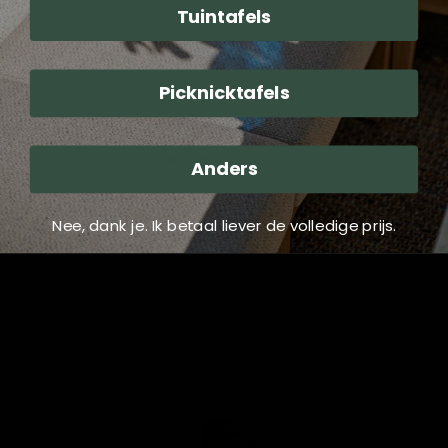
Tuintafels
Ideaal voor gebruik op tuinmeubels, ligstoelen of zelfs op de
grond tijdens een picknick. Het Tuinkussen Baltimore
antraciet is veelzijdig en kan eenvoudig worden verplaatst
Picknicktafels
waar nodig.
Transformeer uw buitenruimte met stijl en comfort. Kies
voor het
Tuinkussen Baltimore antraciet
en geniet van uw
Anders
buitenleven in luxe!
Nee, dank je. Ik betaal liever de volledige prijs.
Reviews
Verzending