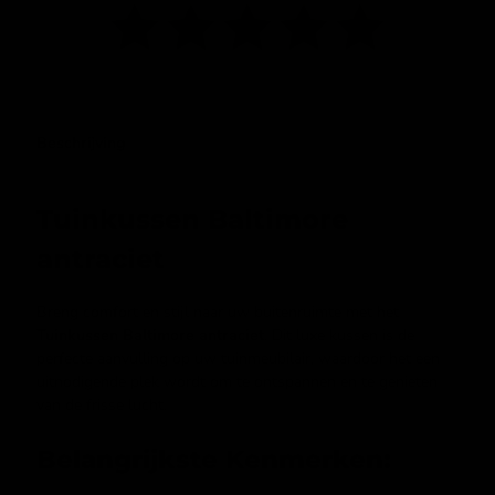
Beschrijving
Tuinkussen Baltimore
antraciet
Breng comfort en stijl naar uw buitenruimte met het
Tuinkussen Baltimore antraciet
. Dit luxe kussen is de
perfecte aanvulling op uw tuinmeubilair, waardoor het een
uitnodigende plek wordt om te ontspannen en te genieten
van de frisse lucht.
Belangrijkste Kenmerken: