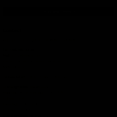
Terug naar boven
Contact
Wij zijn op de volgende manieren te bereiken:
Tel.:
085 060 33 83
Mail
: info@ijsseloutdoor.nl
Via de chat rechts onderin het scherm.
KVK:
84823933
Bezoekadres:
Carlsonstraat 12 Kampen
Openingstijden Showroom:
Maandag t/m donderdag: 13:00-17:30
Vrijdag: 13:00-17:30
Zaterdag: 10:00-17:00
Zondag: Gesloten
Openingstijden service:
24/6