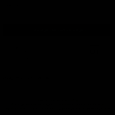
Hoeveelheid
Toevoegen aan winkelwagen
Gratis verzending
vanaf
Makkelijk bereikbaar!
Bekijken in showroom
750,-
Vraag offerte aan (zakelijk)