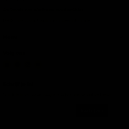
Zie Google voor afwijkende openingstijden
Bekijk onze
contact
pagina voor meer informatie
Menu
Volg ons
Email
Vind
Vind
Vind
IJsseloutdoor
ons
ons
ons
op
op
op
Facebook
Instagram
YouTube
Schrijf je in!
Schrijf je in om op de hoogte te blijven van de laatste trends
Inschrijven
Emailadres