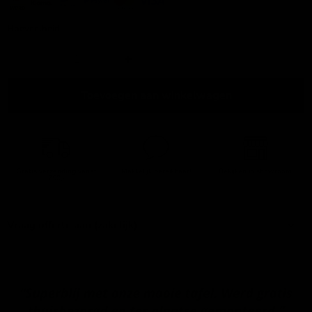
Hoeveelheid
Toevoegen aan winkelwagen
Gratis verzending
vanaf
Makkelijk bereikbaar!
Bekijken in showroom
750,-
Vraag offerte aan (zakelijk)