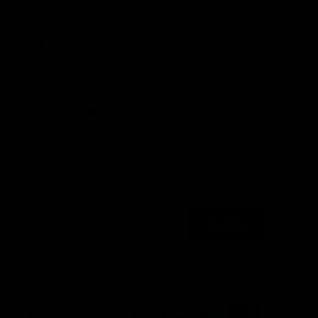
Bekijk onze
contact
pagina voor meer informatie
Menu
Volg ons
Email
Vind
Vind
Vind
IJsseloutdoor
ons
ons
ons
op
op
op
Facebook
Instagram
YouTube
Schrijf je in!
Schrijf je in om op de hoogte te blijven van de laatste trends
Inschrijven
Emailadres
Taal
Nederlands