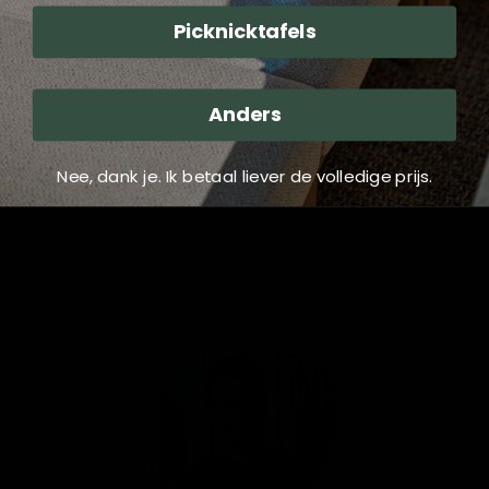
organiseert of gewoon geniet van de natuur, het Sierkussen
Picknicktafels
Outdoor Sunflower is de ideale aanvulling voor elke
gelegenheid. Geef uw buitenomgeving een warme uitstraling
en geniet van het comfort dat dit kussen te bieden heeft.
Anders
Reviews
Nee, dank je. Ik betaal liever de volledige prijs.
Verzending