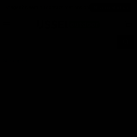
Vragen? Neem nu contact met ons op!
Neem contact op
Menu
Winke
bekijk
Startpagina
Sierkussen Outdoor Sunflower