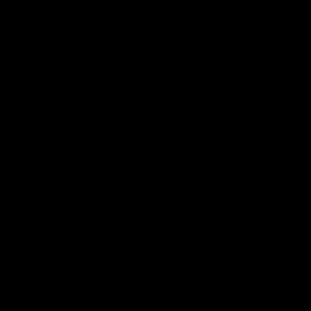
Contact
Wij zijn op de volgende manieren te bereiken:
Tel.:
085 060 33 83
Mail
: info@ijsseloutdoor.nl
Via de chat rechts onderin het scherm.
KVK:
84823933
Bezoekadres:
Carlsonstraat 12 Kampen
Openingstijden Showroom:
Maandag t/m donderdag: 13:00-17:30
Vrijdag: 13:00-17:30
Zaterdag: 10:00-17:00
Zondag: Gesloten
Openingstijden service:
24/6
Zie Google voor afwijkende openingstijden