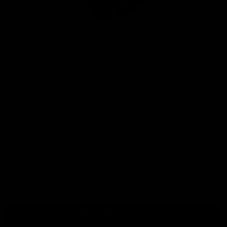
Je bestelling plaatsen bij IJsseloutdoor is meer
dan op een knop drukken, bij ons is het hele
proces persoonlijk.
Nathan
Terug naar boven