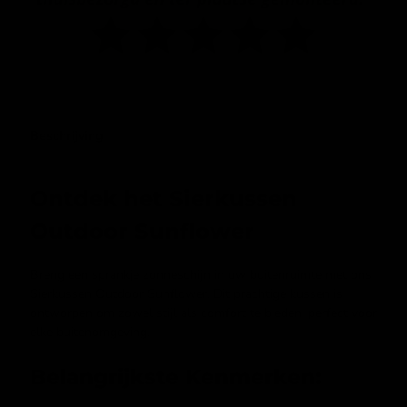
Beschrijving
Ontdek het Sierkussen
Outdoor Sunflower
Breng een sprankje zonneschijn in uw buitenruimte met ons
Sierkussen Outdoor Sunflower. Dit prachtige kussen is
ontworpen om zowel stijl als comfort te bieden, perfect voor
elke buitenomgeving.
Belangrijkste Kenmerken: