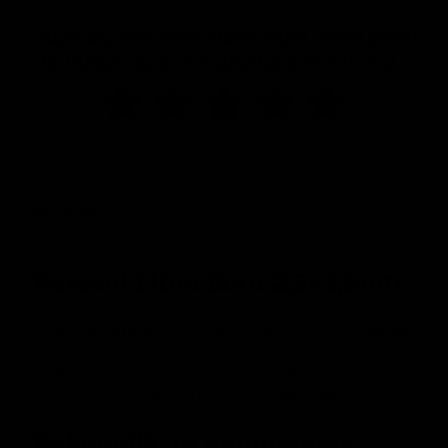
Beschrijving
Parasol Libra Ecru 2,5x2,5mtr
Ontdek de perfecte combinatie van stijl en functionaliteit met
de Parasol Libra Ecru. Deze hoogwaardige parasol is niet
alleen een prachtige aanvulling op uw buitenruimte, maar
biedt ook de bescherming die u nodig heeft tegen de zon.
Belangrijkste Kenmerken: