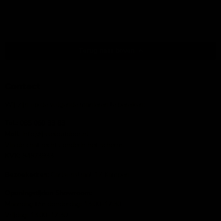
Terug naar boven
Contact
Wij zijn op de volgende manieren te bereiken:
Tel.:
085 060 33 83
Mail
: info@ijsseloutdoor.nl
Via de chat rechts onderin het scherm.
KVK:
84823933
Bezoekadres:
Carlsonstraat 12 Kampen
Openingstijden Showroom:
Maandag t/m donderdag: 13:00-17:30
Vrijdag: 13:00-17:30