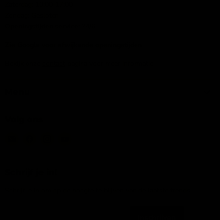
Zaterdag: 10:00-17:00
Zondag: Gesloten
Openingstijden service:
24/6
Zie Google voor afwijkende openingstijden
Bekijk onze
contact
pagina voor meer informatie
Menu
Volg ons
Email
Vind
Vind
Vind
IJsseloutdoor
ons
ons
ons
op
op
op
Facebook
Instagram
YouTube
Schrijf je in!
Schrijf je in om op de hoogte te blijven van de laatste trends
Inschrijven
Emailadres