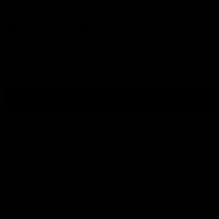
Betaal gemakkelijk en veilig met een van onze
betalingsmethodes:
Hoeveelheid
Toevoegen aan winkelwagen
Gratis verzending
vanaf
Makkelijk bereikbaar!
Bekijken in showroom
750,-
Vraag offerte aan (zakelijk)