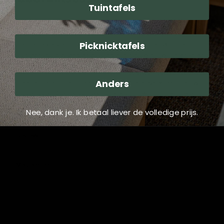
Tuintafels
Of u nu een rustige leeshoek wilt creëren of een gezellige
sfeer voor vrienden en familie wilt, de Parasol Libra Ecru is
de ideale keuze. Plaats hem boven uw tuinset of in de buurt
Picknicktafels
van een ligstoel en geniet van de schaduw op warme dagen.
Met de Parasol Libra Ecru haalt u niet alleen een functioneel
Anders
product in huis, maar ook een stijlvolle toevoeging aan uw
buitenleven. Geniet van elk moment in uw tuin, beschermd
tegen de zon met deze prachtige parasol!
Nee, dank je. Ik betaal liever de volledige prijs.
Reviews
Verzending