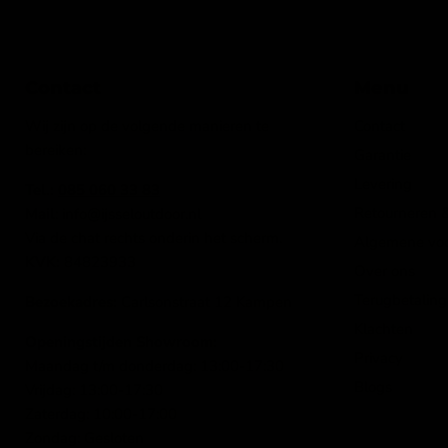
Contact
Menu
Wij zijn op de volgende manieren te
Contact
bereiken:
Garantie
Levering
Tel.:
085 060 33 83
Retourneren &
Mail
: info@ijsseloutdoor.nl
Via de chat rechts onderin het scherm.
Algemene vo
KVK:
84823933
Over ons
Terugbetaling
Bezoekadres:
Carlsonstraat 12 Kampen
Klachten
Openingstijden Showroom:
Privacy
Maandag t/m donderdag: 13:00-17:30
Blogs
Vrijdag: 13:00-17:30
Zaterdag: 10:00-17:00
Zondag: Gesloten