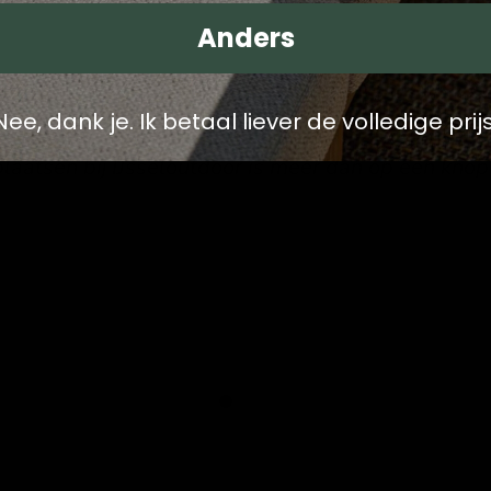
Anders
Nee, dank je. Ik betaal liever de volledige prijs
plaatsen bij IJsseloutdoor is meer dan op een knop 