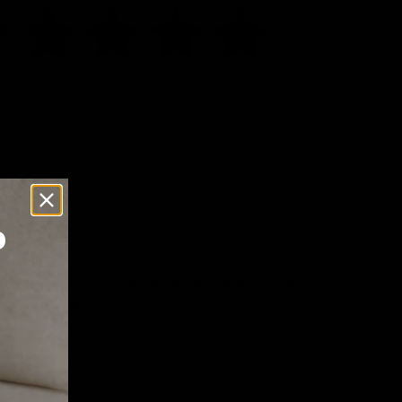
Klik of scrol om in te zoomen
Verzending
p
interieur, of het nu gaat om uw woonkamer, kantoor of
ntspanning houdt.
n.