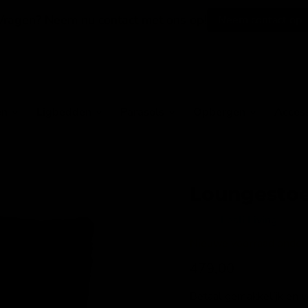
Vragen? Neem nu contact met ons op!
Neem contact op
en
Ligbedden
Parasols
Opbergen
Acces
Loungestoe
Merk:
Lesli Living
Nieuwe voorraad onderw
Huidige prijs
479,00
Betaal gemakkelijk en 