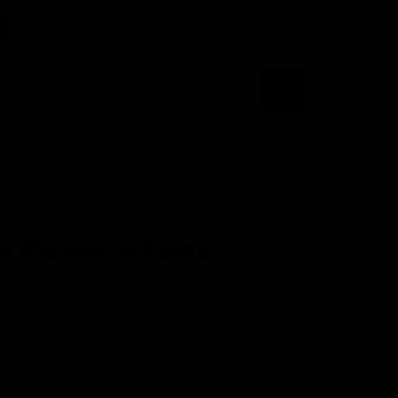
Winkel
bekijke
soires
Horeca
AppleBee
Over ons
l Florence Forte
eg, neem contact op voor levertijd.
veilig met een van onze betalingsmethodes: