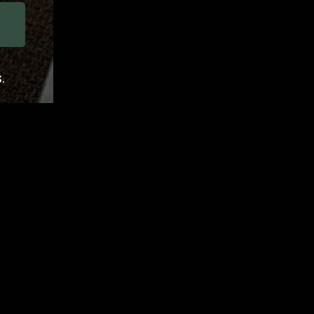
.
drukken, bij ons is het hele proces