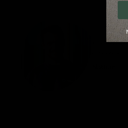
Je bestelling 
persoonlijk.
Nathan