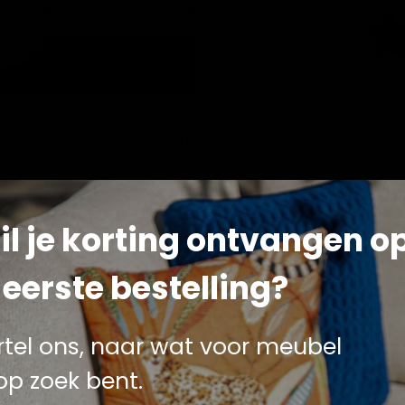
Klik of scrol om in te zoomen
Reviews
il je korting ontvangen o
 eerste bestelling?
nce Forte
. Deze prachtig ontworpen stoel is perfect voor elk 
eit maakt deze stoel tot een must-have voor iedereen die van o
rtel ons, naar wat voor meubel
 op zoek bent.
ning voor uw rug en nek, zodat u comfortabel kunt ontspanne