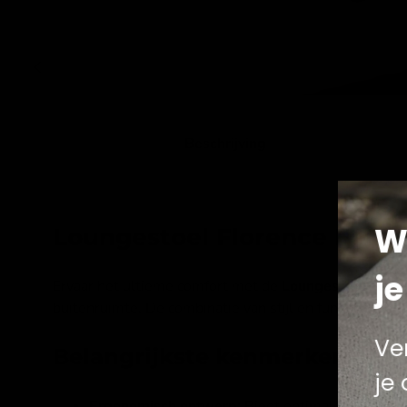
Beschrijving
W
Loungestoel Florence Forte
je
Ervaar het ultieme comfort met de
Loungestoel Flore
buitenruimte. De combinatie van stijl en functionalit
Ve
Belangrijkste kenmerken:
je
Ergonomisch ontwerp:
Biedt optimale ondersteu