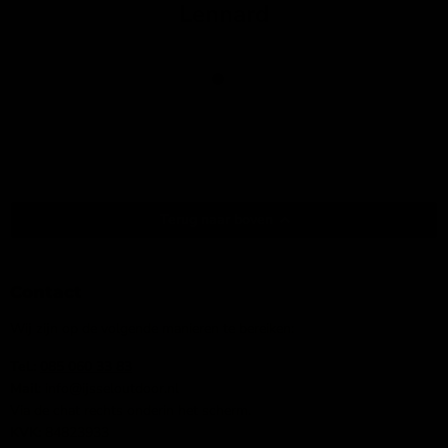
Lennard
Terug naar boven
Contact
Wij zijn op de volgende manieren te bereiken:
Tel.:
085 060 33 83
Mail
: info@ijsseloutdoor.nl
Via de chat rechts onderin het scherm.
KVK:
84823933