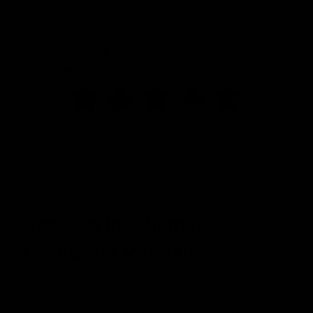
Beschrijving
Ontspan in Stijl met de
Loungeset Donnan
Ervaar de perfecte combinatie van comfort en elegantie met
de Loungeset Donnan. Deze luxueuze loungeset is
ontworpen om jouw buitenruimte te transformeren in een