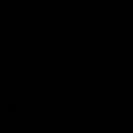
Bezoekadres:
Carlsonstraat 12 Kampen
Openingstijden Showroom:
Maandag t/m donderdag: 13:00-17:30
Vrijdag: 13:00-17:30
Zaterdag: 10:00-17:00
Zondag: Gesloten
Openingstijden service:
24/6
Zie Google voor afwijkende openingstijden
Bekijk onze
contact
pagina voor meer informatie
Menu
Volg ons
Email
Vind
Vind
Vind
IJsseloutdoor
ons
ons
ons
op
op
op