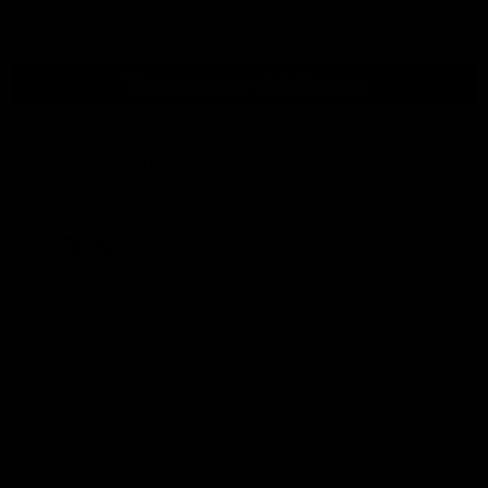
Toevoegen aan winkelwagen
Toevoegingen
Montage loungeset op locatie
45,00
Gratis verzending
vanaf
Makkelijk bereikbaar!
Bekijken in showroom
750,-
Vraag offerte aan (zakelijk)