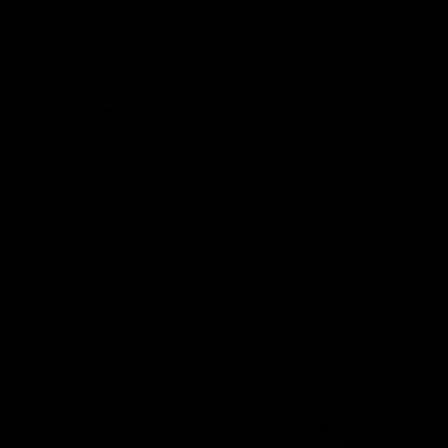
Produ
Tuinsets
Tuinstoelen
Tuintafels
Tuinbank
Startpagina
Liggend hert bont