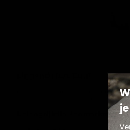
Beschrijving
Liggend Hert Bont
W
Ervaar de luxe en warmte van ons
Liggend Hert Bont
ook een ongekende zachtheid en comfort.
je
Belangrijkste Kenmerken:
Ve
Premium Kwaliteit:
Gemaakt van zorgvuldig gese