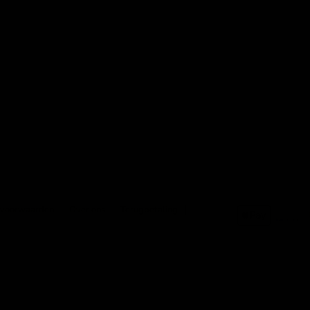
 voorwaarden
Over ons
Terugbetaling