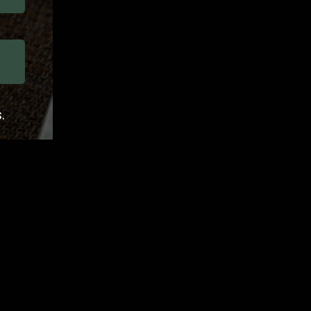
.
je bestelling altijd met veel plezier