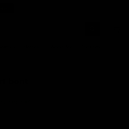
eren
Winkel
bekijke
soires
Horeca
AppleBee
Over ons
rt bont
gen in je tuin!
veilig met een van onze betalingsmethodes: