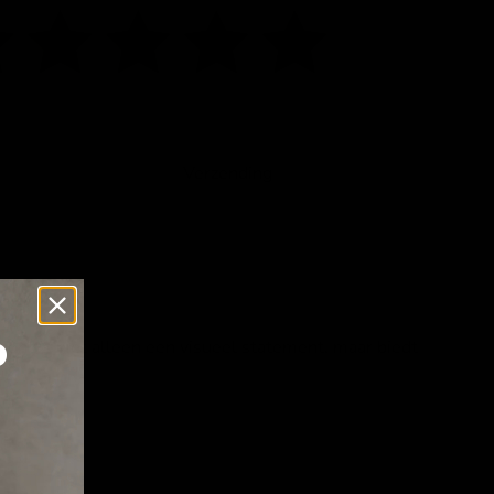
Klik of scrol om in te zoomen
Verzending
p
bont is niet alleen een visueel statement, maar biedt