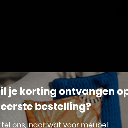
Klik of scrol om in te zoomen
Reviews
il je korting ontvangen o
, een prachtige toevoeging aan elk interieur. Dit hoogwaardige 
 eerste bestelling?
rtel ons, naar wat voor meubel
lecteerd hert bont voor duurzaamheid en stijl.