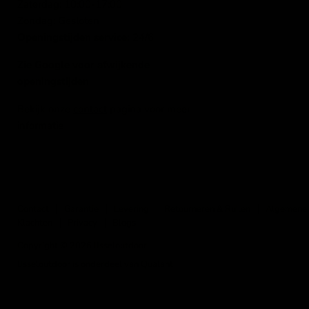
Zaterdag: 10:00-17:00
Zondag: Gesloten
Openingstijden service:
24/6
Zie Google voor afwijkende
openingstijden
Bekijk onze
contact
pagina voor meer
informatie
Contact
Garantie
Levering
Retourneren & Ruilen
Algemene
Klachten
Privacy
Blogs
Copyright © 2026 IJsseloutdoor.
IJsseloutdoor is onderdeel van Qualant