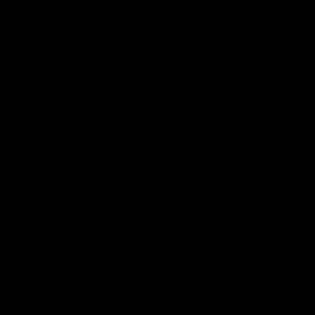
cten uitproberen? Kom langs in onze showroom!
Navig
en
Ligbedden
Parasols
Opbergen
Acces
Liggend he
Merk:
Lesli Living
Op voorraad, binnen 5 da
Huidige prijs
45,99
Betaal gemakkelijk en 