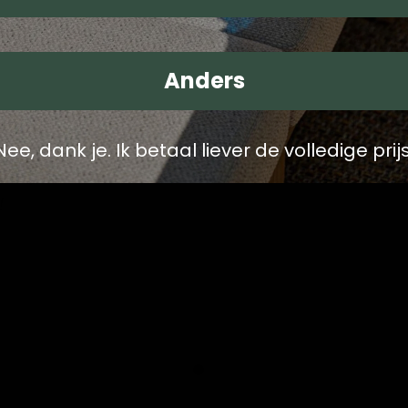
Anders
Nee, dank je. Ik betaal liever de volledige prijs
ling ook naar toe moet, ik en mijn collega's komen 
!