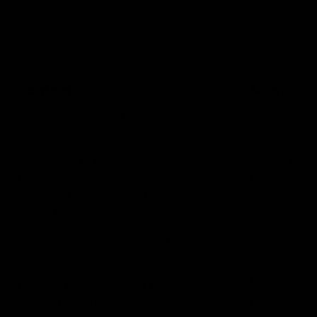
Contact
Menu
Wij zijn op de volgende manieren te
Contact
bereiken:
Garantie
Levering
Tel.:
085 060 33 83
Retourneren &
Mail
: info@ijsseloutdoor.nl
Via de chat rechts onderin het scherm.
Algemene vo
KVK:
84823933
Over ons
Terugbetaling
Bezoekadres:
Carlsonstraat 12 Kampen
Klachten
Openingstijden Showroom:
Privacy
Maandag t/m donderdag: 13:00-17:30
Blogs
Vrijdag: 13:00-17:30