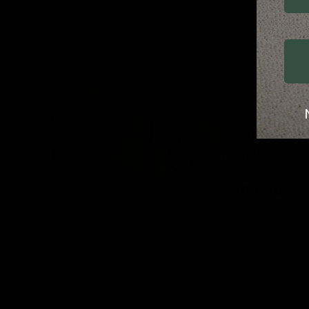
Waar je bestel
langsbrengen
Lennard