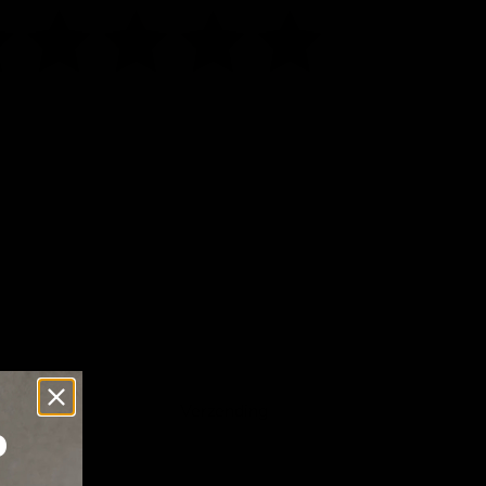
Klik of scrol om in te zoomen
Verzending
p