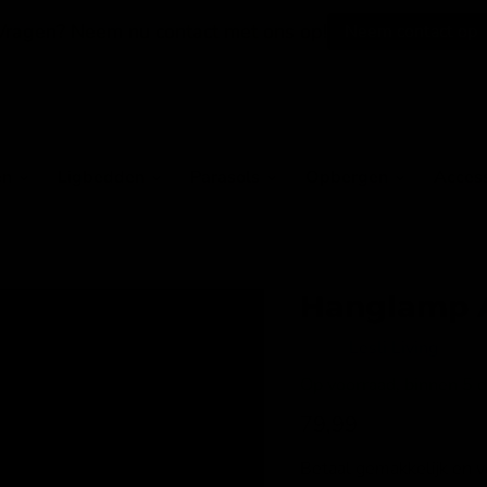
Vragen? Neem nu contact met ons op!
Neem contact op
en
Ligbedden
Parasols
Opbergen
Acces
Hanglamp 
Merk:
Lesli Living
Op voorraad, binnen 5 da
Huidige prijs
79,99
Betaal gemakkelijk en 