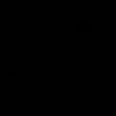
Winkel
bekijke
soires
Horeca
AppleBee
Over ons
Arabic Fadime
gen in je tuin!
veilig met een van onze betalingsmethodes: