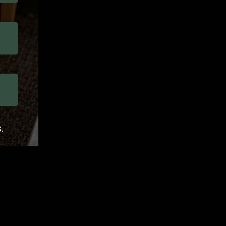
amp Arabic Fadime
de sfeer in uw huis verbeteren
.
drukken, bij ons is het hele proces