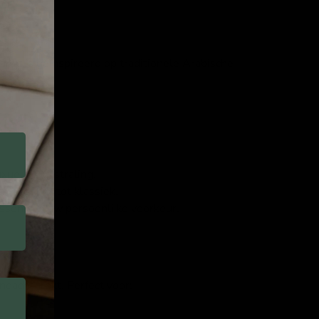
lamp is geïnspireerd op traditionele Arabische
ueuze uitstraling.
van modern tot klassiek.
sen aan uw persoonlijke voorkeur.
ndacht trekt. Perfect voor: