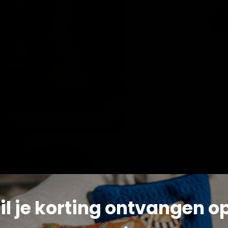
Klik of scrol om in te zoomen
Reviews
il je korting ontvangen o