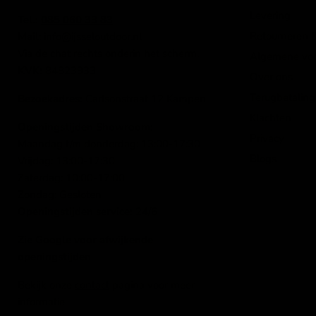
Levering
Tel.:
085 060 33 83
Retourneren &
Mail
: info@ijsseloutdoor.nl
Via de chat rechts onderin het scherm.
Algemene vo
KVK:
84823933
Over ons
Terugbetaling
Bezoekadres:
Carlsonstraat 12 Kampen
Klachten
Openingstijden Showroom:
Privacy
Maandag t/m donderdag: 13:00-17:30
Blogs
Vrijdag: 13:00-17:30
Zaterdag: 10:00-17:00
Zondag: Gesloten
Openingstijden service:
24/6
Zie Google voor afwijkende
openingstijden
Bekijk onze
contact
pagina voor meer
informatie