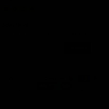
Email
Vind
Vind
Vind
IJsseloutdoor
ons
ons
ons
op
op
op
Facebook
Instagram
YouTube
Schrijf je in!
Schrijf je in om op de hoogte te blijven van de laatste trends
Inschrijven
Emailadres
Taal
Nederlands
Contact
Garantie
Levering
Retourneren & Ruilen
Algemene voorwaarden
Over ons
Terugbetaling
Klachten
Privacy
Blogs
Copyright © 2026 IJsseloutdoor.