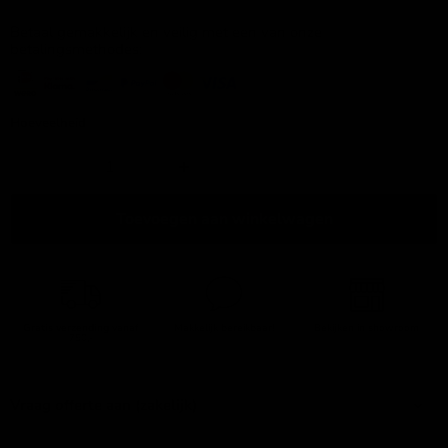
Betaal gemakkelijk en veilig met een van onze
betalingsmethodes:
Hoeveelheid
Toevoegen aan winkelwagen
Gratis verzending
vanaf
Makkelijk bereikbaar!
Bekijken in showroom
750,-
Vraag offerte aan (zakelijk)