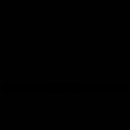
collega's komen je bestelling altijd met veel
plezier langsbrengen!
Lennard
Terug naar boven
Contact
Wij zijn op de volgende manieren te bereiken: