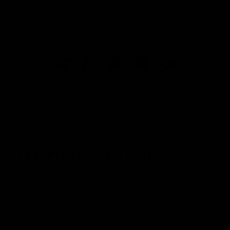
Beschrijving
Etagère Brush 89cm
Ervaar het perfecte samenspel van stijl en functionaliteit met
de
Etagère Brush 89cm
. Dit prachtige etagère biedt niet
alleen een elegante manier om uw favoriete items tentoon te
stellen, maar is ook een praktische oplossing voor elk
interieur.