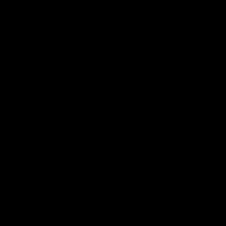
Tel.:
085 060 33 83
Mail
: info@ijsseloutdoor.nl
Via de chat rechts onderin het scherm.
KVK:
84823933
Bezoekadres:
Carlsonstraat 12 Kampen
Openingstijden Showroom:
Maandag t/m donderdag: 13:00-17:30
Vrijdag: 13:00-17:30
Zaterdag: 10:00-17:00
Zondag: Gesloten
Openingstijden service:
24/6
Zie Google voor afwijkende openingstijden
Bekijk onze
contact
pagina voor meer informatie
Menu
Volg ons